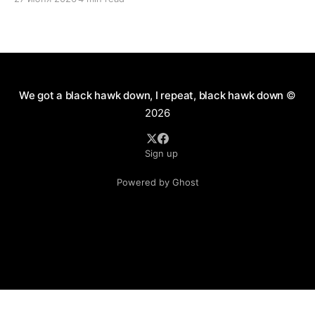
короткоствола и нужно ли это в России. Как
человек практичный, я имел нейтральное мнение
по данному вопросу. Можно долго спорить по
поводу разрешения пистолетов
We got a black hawk down, I repeat, black hawk down
©
2026
Sign up
Powered by Ghost