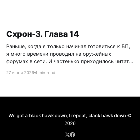
Схрон-3. Глава 14
Раньше, когда я только начинал готовиться к БП,
я много времени проводил на оружейных
форумах в сети. И частенько приходилось читать
дискуссии по поводу самообороны, легализации
27 июня 2026
4 min read
короткоствола и нужно ли это в России. Как
человек практичный, я имел нейтральное мнение
по данному вопросу. Можно долго спорить по
поводу разрешения пистолетов
We got a black hawk down, I repeat, black hawk down
©
2026