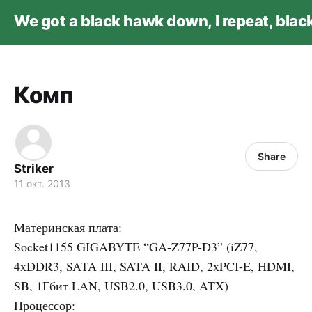
We got a black hawk down, I repeat, bla
Комп
Share
Striker
11 окт. 2013
Материнская плата:
Socket1155
GIGABYTE
“GA-Z77P-D3” (iZ77,
4xDDR3,
SATA
III
,
SATA
II,
RAID
, 2xPCI-E,
HDMI
,
SB, 1Гбит
LAN
, USB2.0, USB3.0,
ATX
)
Процессор: