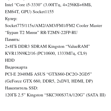
Intel “Core i5-3330” (3.00ГГц, 4×256КБ+6МБ,
EM64T,
GPU
) Socket1155
Кулер:
Socket775/115x/AM2/AM3/FM1/FM2 Cooler Master
“Буран T2 Мини” RR-T2MN-22FP-RU
Память:
2×8ГБ DDR3
SDRAM
Kingston “ValueRAM”
KVR13N9K2/16 (PC10600, 1333МГц, CL9)
HDD
Видеокарта
PCI
-E 2048МБ
ASUS
“GTX660-DC2O-2GD5”
(GeForce
GTX
660, DDR5, 2xDVI,
HDMI
, DP)
Накопитель
SSD
:
120ГБ 2.5” Kingston “SKC300S37A/120G” (
SATA
III
)