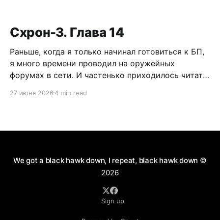
Схрон-3. Глава 14
Раньше, когда я только начинал готовиться к БП,
я много времени проводил на оружейных
форумах в сети. И частенько приходилось читать
дискуссии по поводу самообороны, легализации
27 июня 2026
4 min read
короткоствола и нужно ли это в России. Как
человек практичный, я имел нейтральное мнение
по данному вопросу. Можно долго спорить по
поводу разрешения пистолетов
We got a black hawk down, I repeat, black hawk down
©
2026
Sign up