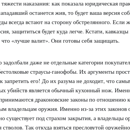
о тяжести наказания: как показала юридическая прак
ападавший останется жив, то будет ваша версия со
уды всегда встают на сторону обстрелянного. Если 
сия, защититься будет куда легче. Кстати, кавказцы 
 что «лучше валит». Они готовы себя защищать.
о задолбали даже не отдельные категории покупател
 бестолковые страусы-ганофобы. Их аргументы прос
к запретить его! До их разума не доходит, что сам
х убийств является обычный кухонный нож. Именн
 принимаются драконовские законы по отношению 
м владельцам оружия. Именно из-за этих законов
но существует под страхом закрытия, а владельцы 
я стволов. Так откуда взяться пресловутой оружейно