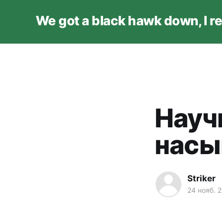
We got a black hawk down, I r
Науч
насы
Striker
24 нояб. 