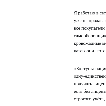
Я работаю в се
уже не продаве
все покупатели
самооборонщико
кровожадные мо
категории, кото
«Болтуны-нацио
одну-единствен
получать лицен
есть без лицен
строгого учёта,