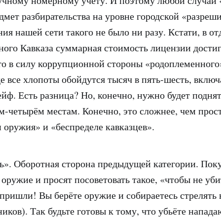
чному номерному учёту. И поэтому любой случай 
мет разбирательства на уровне городской «разреши
ия нашей сети такого не было ни разу. Кстати, в о
ного Кавказа суммарная стоимость лицензии достиг
о в силу коррупционной стороны «родоплеменного»
е все хлопоты обойдутся тысяч в пять-шесть, включ
ейф. Есть разница? Но, конечно, нужно будет подня
ём-четырём местам. Конечно, это сложнее, чем прос
 оружия» и «беспределе кавказцев».
ь». Оборотная сторона предыдущей категории. Пок
оружие и просят посоветовать такое, «чтобы не уби
 пришли! Вы берёте оружие и собираетесь стрелять 
иков). Так будьте готовы к тому, что убьёте напад