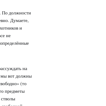
. По должности
евно. Думаете,
охотников и
се не
 определённые
рассуждать на
 мы вот должны
вободно» (то
это предметы
о стволы