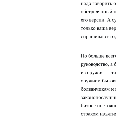
надо говорить 
обстрелянный н
его версии. А с
только ваша вер
спрашивают то,
Но больше всег
руководство, а
из оружия — та
оружием бытовы
болванчикам и
законопослушны
бизнес постоян
страхом изъяти