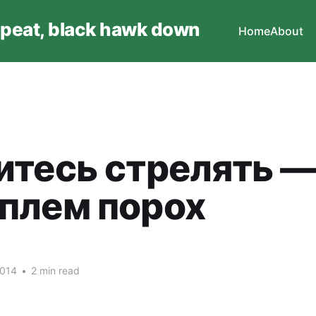
epeat, black hawk down
Home
About
итесь стрелять 
плем порох
2014
•
2 min read