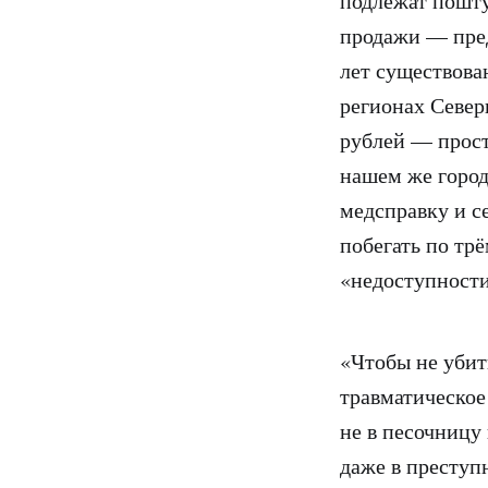
подлежат пошту
продажи — пред
лет существован
регионах Север
рублей — прост
нашем же город
медсправку и с
побегать по тр
«недоступности
«Чтобы не убит
травматическое 
не в песочницу
даже в преступн