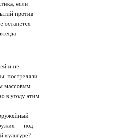
тика, если
бытий против
же останется
всегда
ей и не
ты: постреляли
ым массовым
о в угоду этим
к
 оружейный
оружия — под
й культуре?