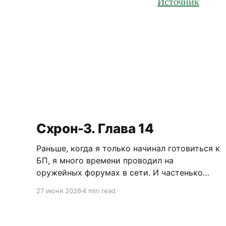
Источник
Схрон-3. Глава 14
Раньше, когда я только начинал готовиться к
БП, я много времени проводил на
оружейных форумах в сети. И частенько
приходилось читать дискуссии по поводу
27 июня 2026
4 min read
самообороны, легализации короткоствола и
нужно ли это в России. Как человек
практичный, я имел нейтральное мнение по