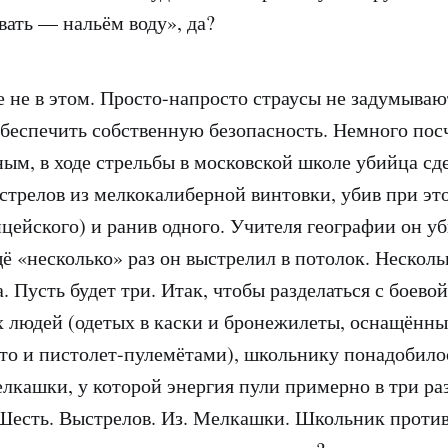
вать — нальём воду», да?
е не в этом. Просто-напросто страусы не задумывают
беспечить собственную безопасность. Немного пос
ым, в ходе стрельбы в московской школе убийца сд
стрелов из мелкокалиберной винтовки, убив при эт
ицейского) и ранив одного. Учителя географии он у
ё «несколько» раз он выстрелил в потолок. Несколь
а. Пусть будет три. Итак, чтобы разделаться с боево
 людей (одетых в каски и бронежилеты, оснащённ
 то и пистолет-пулемётами), школьнику понадобило
елкашки, у которой энергия пули примерно в три ра
Шесть. Выстрелов. Из. Мелкашки. Школьник против