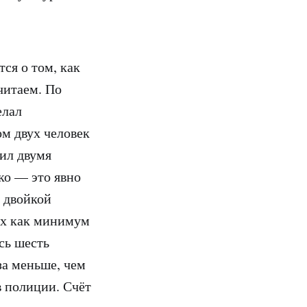
ся о том, как
читаем. По
елал
ом двух человек
бил двумя
ко — это явно
й двойкой
ых как минимум
сь шесть
за меньше, чем
 полиции. Счёт