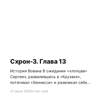
Схрон-3. Глава 13
История Вована В ожидании «хлопцев»
Сергеич, развалившись в «Крузаке»,
потягивал «Хеннесси» и развлекал себя
игрой в змейку на телефоне. Сначала с
27 июня 2026
4 min read
территории доносилось собачье тявканье,
но после пары выстрелов – умолкло. Все
шло по плану. Местный шнырь Колянчик