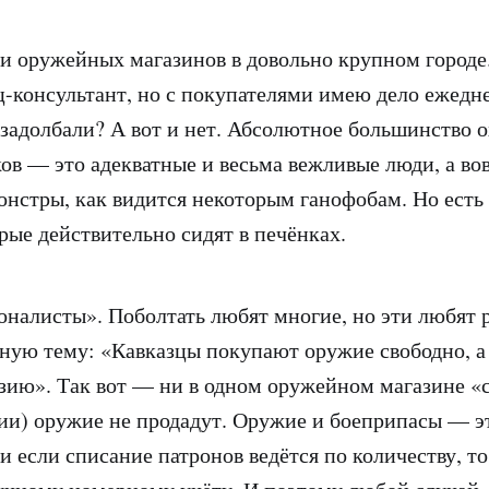
ти оружейных магазинов в довольно крупном городе
ц-консультант, но с покупателями имею дело ежедн
 задолбали? А вот и нет. Абсолютное большинство 
в — это адекватные и весьма вежливые люди, а вов
нстры, как видится некоторым ганофобам. Но есть
рые действительно сидят в печёнках.
налисты». Поболтать любят многие, но эти любят 
ную тему: «Кавказцы покупают оружие свободно, а
зию». Так вот — ни в одном оружейном магазине «с
зии) оружие не продадут. Оружие и боеприпасы — 
 и если списание патронов ведётся по количеству, т