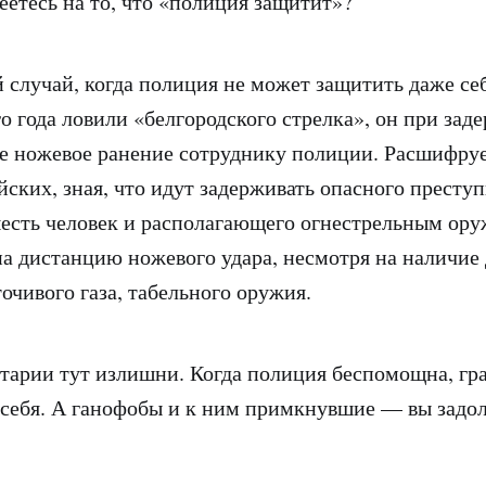
еетесь на то, что «полиция защитит»?
 случай, когда полиция не может защитить даже себ
о года ловили «белгородского стрелка», он при зад
е ножевое ранение сотруднику полиции. Расшифру
йских, зная, что идут задерживать опасного преступ
сть человек и располагающего огнестрельным ору
на дистанцию ножевого удара, несмотря на наличие
очивого газа, табельного оружия.
тарии тут излишни. Когда полиция беспомощна, г
себя. А ганофобы и к ним примкнувшие — вы задол