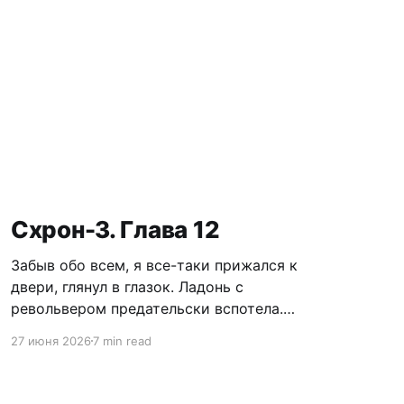
Схрон-3. Глава 12
Забыв обо всем, я все-таки прижался к
двери, глянул в глазок. Ладонь с
револьвером предательски вспотела.
Револьвер. Этот дурацкий револьвер...
27 июня 2026
7 min read
Нужно убрать его, она может испугаться. А
вдруг это подстава? Может, ее трахарь-
недоумок стоит рядом, сейчас ворвется в