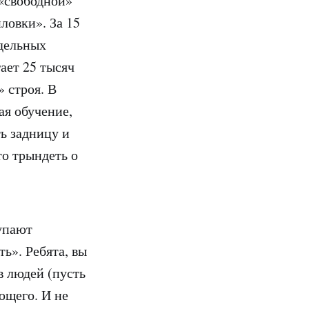
«свободной»
ловки». За 15
тдельных
ает 25 тысяч
 строя. В
ая обучение,
ть задницу и
то трындеть о
упают
ть». Ребята, вы
в людей (пусть
ающего. И не