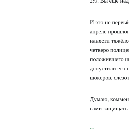
2:0. Вы ещё над
И это не первый
апреле прошлог
нанести тяжёло
четверо полице
положившего ше
допустили его 
шокеров, слезот
Думаю, коммен
сами защищать 