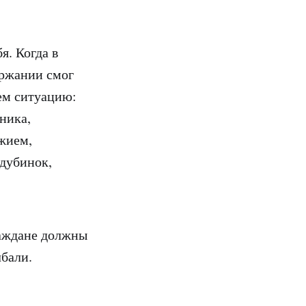
я. Когда в
ержании смог
ем ситуацию:
ника,
жием,
 дубинок,
раждане должны
бали.