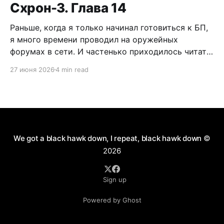
Схрон-3. Глава 14
Раньше, когда я только начинал готовиться к БП,
я много времени проводил на оружейных
форумах в сети. И частенько приходилось читать
дискуссии по поводу самообороны, легализации
27 июня 2026
4 min read
короткоствола и нужно ли это в России. Как
человек практичный, я имел нейтральное мнение
по данному вопросу. Можно долго спорить по
поводу разрешения пистолетов
We got a black hawk down, I repeat, black hawk down
©
2026
Sign up
Powered by Ghost