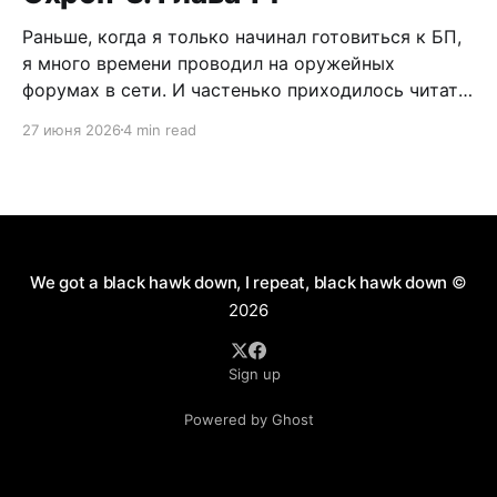
Раньше, когда я только начинал готовиться к БП,
я много времени проводил на оружейных
форумах в сети. И частенько приходилось читать
дискуссии по поводу самообороны, легализации
27 июня 2026
4 min read
короткоствола и нужно ли это в России. Как
человек практичный, я имел нейтральное мнение
по данному вопросу. Можно долго спорить по
поводу разрешения пистолетов
We got a black hawk down, I repeat, black hawk down
©
2026
Sign up
Powered by Ghost