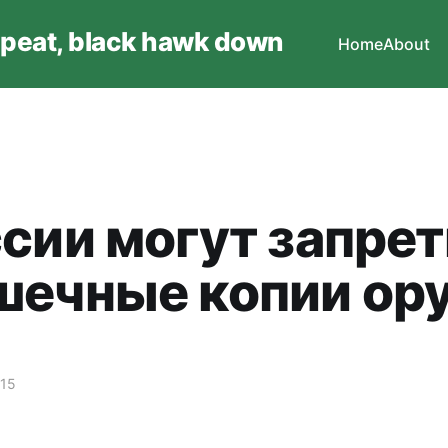
epeat, black hawk down
Home
About
ссии могут запре
шечные копии ор
015