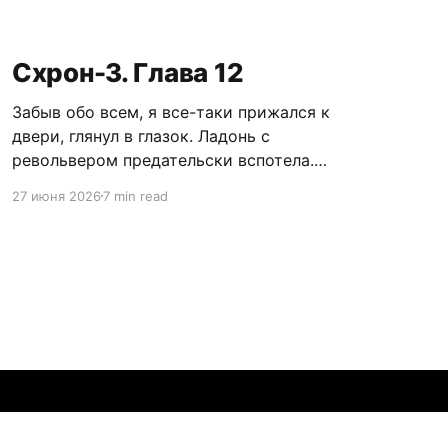
Схрон-3. Глава 12
Забыв обо всем, я все-таки прижался к
двери, глянул в глазок. Ладонь с
револьвером предательски вспотела.
Револьвер. Этот дурацкий револьвер...
27 июня 2026
7 min read
Нужно убрать его, она может испугаться. А
вдруг это подстава? Может, ее трахарь-
недоумок стоит рядом, сейчас ворвется в
хату и начнет меня пиздить? Как вообще она
или они
Powered by Ghost