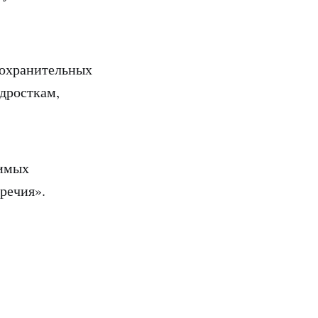
оохранительных
одросткам,
димых
речия».