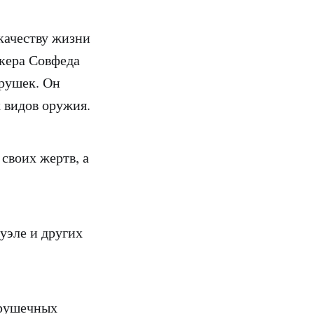
качеству жизни
кера Совфеда
грушек. Он
 видов оружия.
своих жертв, а
суэле и других
грушечных