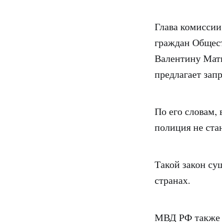
Глава комиссии
граждан Общес
Валентину Матв
предлагает зап
По его словам,
полиция не ста
Такой закон су
странах.
МВД
РФ также 