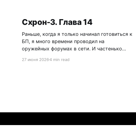
Схрон-3. Глава 14
Раньше, когда я только начинал готовиться к
БП, я много времени проводил на
оружейных форумах в сети. И частенько
приходилось читать дискуссии по поводу
27 июня 2026
4 min read
самообороны, легализации короткоствола и
нужно ли это в России. Как человек
практичный, я имел нейтральное мнение по
данному вопросу. Можно долго спорить по
поводу разрешения пистолетов
We got a black hawk down, I repeat, black hawk down
© 2026