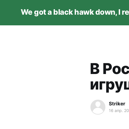
We got a black hawk down, I r
В Ро
игру
Striker
16 апр. 2