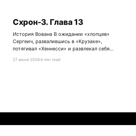
Схрон-3. Глава 13
История Вована В ожидании «хлопцев»
Сергеич, развалившись в «Крузаке»,
потягивал «Хеннесси» и развлекал себя
игрой в змейку на телефоне. Сначала с
27 июня 2026
4 min read
территории доносилось собачье тявканье,
но после пары выстрелов – умолкло. Все
шло по плану. Местный шнырь Колянчик
отработал, как договаривались. Грохнуть бы
его тоже, для надежности. Несколько
секунд он обдумывал
Sign up