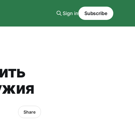
Sign in
Subscribe
тить
ужия
Share