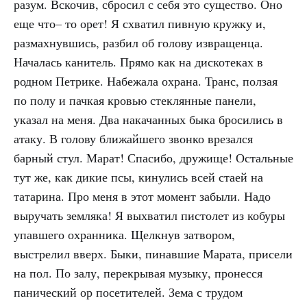
разум. Вскочив, сбросил с себя это существо. Оно
еще что– то орет! Я схватил пивную кружку и,
размахнувшись, разбил об голову извращенца.
Началась канитель. Прямо как на дискотеках в
родном Петрике. Набежала охрана. Транс, ползая
по полу и пачкая кровью стеклянные панели,
указал на меня. Два накачанных быка бросились в
атаку. В голову ближайшего звонко врезался
барный стул. Марат! Спасибо, дружище! Остальные
тут же, как дикие псы, кинулись всей стаей на
татарина. Про меня в этот момент забыли. Надо
выручать земляка! Я выхватил пистолет из кобуры
упавшего охранника. Щелкнув затвором,
выстрелил вверх. Быки, пинавшие Марата, присели
на пол. По залу, перекрывая музыку, пронесся
панический ор посетителей. Зема с трудом