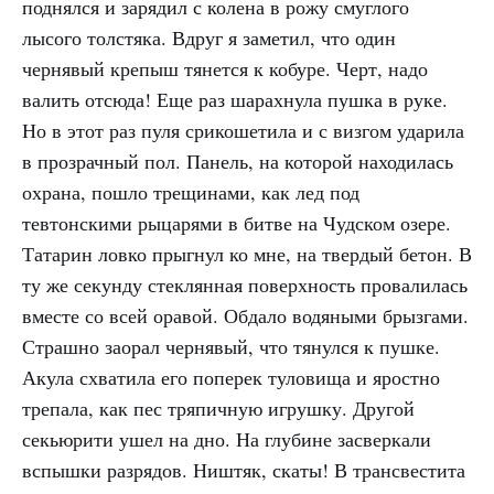
поднялся и зарядил с колена в рожу смуглого
лысого толстяка. Вдруг я заметил, что один
чернявый крепыш тянется к кобуре. Черт, надо
валить отсюда! Еще раз шарахнула пушка в руке.
Но в этот раз пуля срикошетила и с визгом ударила
в прозрачный пол. Панель, на которой находилась
охрана, пошло трещинами, как лед под
тевтонскими рыцарями в битве на Чудском озере.
Татарин ловко прыгнул ко мне, на твердый бетон. В
ту же секунду стеклянная поверхность провалилась
вместе со всей оравой. Обдало водяными брызгами.
Страшно заорал чернявый, что тянулся к пушке.
Акула схватила его поперек туловища и яростно
трепала, как пес тряпичную игрушку. Другой
секьюрити ушел на дно. На глубине засверкали
вспышки разрядов. Ништяк, скаты! В трансвестита