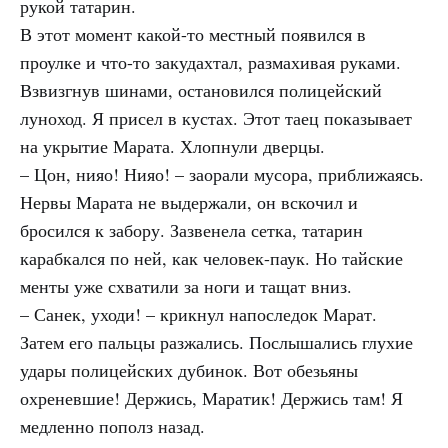
рукой татарин.
В этот момент какой-то местный появился в
проулке и что-то закудахтал, размахивая руками.
Взвизгнув шинами, остановился полицейский
луноход. Я присел в кустах. Этот таец показывает
на укрытие Марата. Хлопнули дверцы.
– Цон, нияо! Нияо! – заорали мусора, приближаясь.
Нервы Марата не выдержали, он вскочил и
бросился к забору. Зазвенела сетка, татарин
карабкался по ней, как человек-паук. Но тайские
менты уже схватили за ноги и тащат вниз.
– Санек, уходи! – крикнул напоследок Марат.
Затем его пальцы разжались. Послышались глухие
удары полицейских дубинок. Вот обезьяны
охреневшие! Держись, Маратик! Держись там! Я
медленно пополз назад.