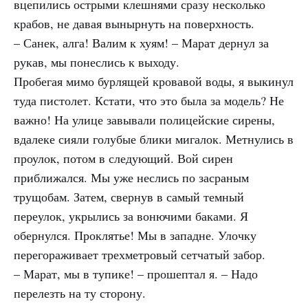
вцепились острыми клешнями сразу несколько
крабов, не давая вынырнуть на поверхность.
– Санек, алга! Валим к хуям! – Марат дернул за
рукав, мы понеслись к выходу.
Пробегая мимо бурлящей кровавой воды, я выкинул
туда пистолет. Кстати, что это была за модель? Не
важно! На улице завывали полицейские сирены,
вдалеке сияли голубые блики мигалок. Метнулись в
проулок, потом в следующий. Вой сирен
приближался. Мы уже неслись по засраным
трущобам. Затем, свернув в самый темный
переулок, укрылись за вонючими баками. Я
обернулся. Проклятье! Мы в западне. Улочку
перегораживает трехметровый сетчатый забор.
– Марат, мы в тупике! – прошептал я. – Надо
перелезть на ту сторону.