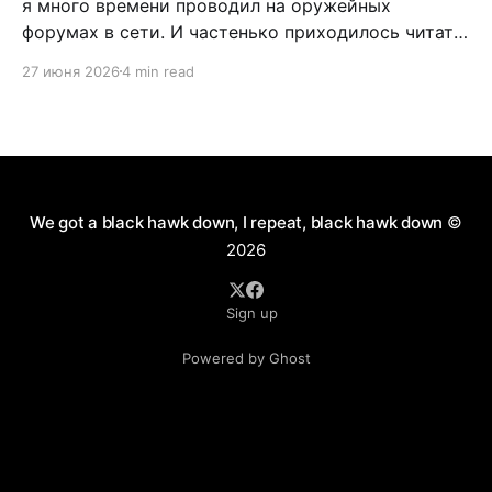
я много времени проводил на оружейных
форумах в сети. И частенько приходилось читать
дискуссии по поводу самообороны, легализации
27 июня 2026
4 min read
короткоствола и нужно ли это в России. Как
человек практичный, я имел нейтральное мнение
по данному вопросу. Можно долго спорить по
поводу разрешения пистолетов
We got a black hawk down, I repeat, black hawk down
©
2026
Sign up
Powered by Ghost