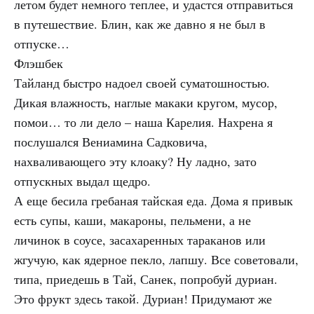
летом будет немного теплее, и удастся отправиться
в путешествие. Блин, как же давно я не был в
отпуске…
Флэшбек
Тайланд быстро надоел своей суматошностью.
Дикая влажность, наглые макаки кругом, мусор,
помои… то ли дело – наша Карелия. Нахрена я
послушался Вениамина Садковича,
нахваливающего эту клоаку? Ну ладно, зато
отпускных выдал щедро.
А еще бесила гребаная тайская еда. Дома я привык
есть супы, каши, макароны, пельмени, а не
личинок в соусе, засахаренных тараканов или
жгучую, как ядерное пекло, лапшу. Все советовали,
типа, приедешь в Тай, Санек, попробуй дуриан.
Это фрукт здесь такой. Дуриан! Придумают же