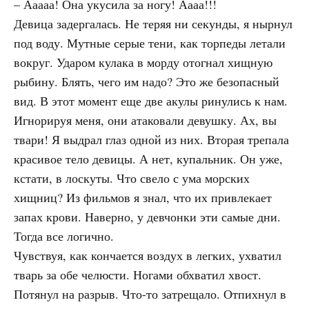
– Ааааа! Она укусила за ногу! Аааа!!!
Девица задергалась. Не теряя ни секунды, я нырнул
под воду. Мутные серые тени, как торпеды летали
вокруг. Ударом кулака в морду отогнал хищную
рыбину. Блять, чего им надо? Это же безопасный
вид. В этот момент еще две акулы ринулись к нам.
Игнорируя меня, они атаковали девушку. Ах, вы
твари! Я выдрал глаз одной из них. Вторая трепала
красивое тело девицы. А нет, купальник. Он уже,
кстати, в лоскуты. Что свело с ума морских
хищниц? Из фильмов я знал, что их привлекает
запах крови. Наверно, у девчонки эти самые дни.
Тогда все логично.
Чувствуя, как кончается воздух в легких, ухватил
тварь за обе челюсти. Ногами обхватил хвост.
Потянул на разрыв. Что-то затрещало. Отпихнул в