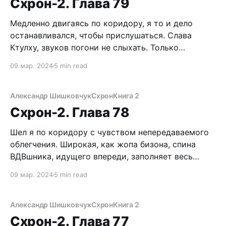
Схрон-2. Глава 79
стеной внутренних установок. Однако сейчас, под
Медленно двигаясь по коридору, я то и дело
останавливался, чтобы прислушаться. Слава
Ктулху, звуков погони не слыхать. Только
шуршание крысиных лап в темноте, треск
09 мар. 2024
5 min read
рвущейся паутины, да тяжелый метроном капели.
Куда меня занесло, черт побери? Что это за
канализация такая? Где колодцы, где выходы
Александр Шишковчук
Схрон
Книга 2
наверх? Кстати, о колодцах. Пять минут
Схрон-2. Глава 78
Шел я по коридору с чувством непередаваемого
облегчения. Широкая, как жопа бизона, спина
ВДВшника, идущего впереди, заполняет весь
проход. Поэтому едва не споткнулся о тела двух
09 мар. 2024
5 min read
убитых конвоиров. Бля, этот десантник совсем
поехавший! Нахрена он сделал с ними такое?
Присев, с содроганием принялся искать бумажку.
Александр Шишковчук
Схрон
Книга 2
Мне надо поскорей надеть штаны,
Схрон-2. Глава 77