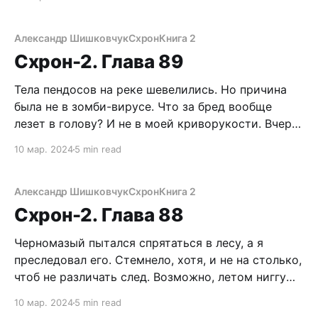
пендосов. Передают по кругу бутылку. Тушняк
идет на закус. Понятно. Добрались до припасов
очкарика. Почерневший люк в убежище
Александр Шишковчук
Схрон
Книга 2
приоткрыт. Мы с Егорычем решили подождать,
Схрон-2. Глава 89
когда
Тела пендосов на реке шевелились. Но причина
была не в зомби-вирусе. Что за бред вообще
лезет в голову? И не в моей криворукости. Вчера
я умертвил их со стопроцентной гарантией.
10 мар. 2024
5 min read
Вороны. Сотни жирных птиц слетелись на
халявное пиршество и теперь терзали
мороженное мясо, выковыривая лакомые кусочки
Александр Шишковчук
Схрон
Книга 2
из-под брони
Схрон-2. Глава 88
Черномазый пытался спрятаться в лесу, а я
преследовал его. Стемнело, хотя, и не на столько,
чтоб не различать след. Возможно, летом ниггу
выручил бы маскировочный цвет кожи, но сейчас
10 мар. 2024
5 min read
родной снег Карелии выдает с головой все его