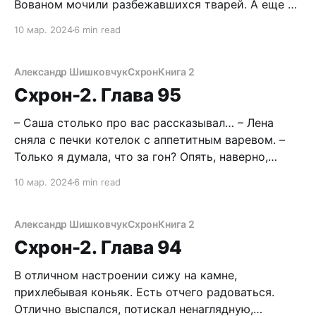
Вованом мочили разбежавшихся тварей. А еще я
устанавливал две растяжки. Интересно, на месте
10 мар. 2024
6 min read
ли они? Тормознув Бубу, идущего впереди,
первым сунулся в лаз. Все стены в засохших
ошметках. Ништяк, сработали, значит, ловушки.
Александр Шишковчук
Схрон
Книга 2
Друг за другом полезли в тесную
Схрон-2. Глава 95
– Саша столько про вас рассказывал… – Лена
сняла с печки котелок с аппетитным варевом. –
Только я думала, что за гон? Опять, наверно,
мухоморов наелся! Он у меня любит закидываться
10 мар. 2024
6 min read
всякой дрянью. Очкарик гнусно рассмеялся. Я
исподлобья поглядел на любимую. Ни хрена она
не испугалась покореженной хари боевого
Александр Шишковчук
Схрон
Книга 2
эстрадного киборга. Михайлов благодушно
Схрон-2. Глава 94
В отличном настроении сижу на камне,
прихлебывая коньяк. Есть отчего радоваться.
Отлично выспался, потискал ненаглядную,