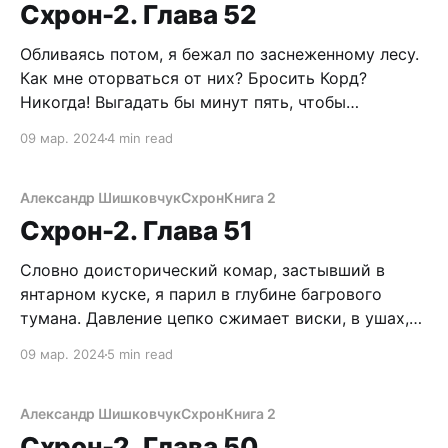
же так получилось, что меня, опытного
Схрон-2. Глава 52
выживальщика, застал врасплох этот дрищ? Где
Обливаясь потом, я бежал по заснеженному лесу.
Как мне оторваться от них? Бросить Корд?
Никогда! Выгадать бы минут пять, чтобы
справиться с заклинившим патроном. Но
09 мар. 2024
4 min read
преследователи вошли в раж, где-то за спиной
слышны крики, тявканье псов, вокруг свистят
пули. Не зря, не зря все-таки тренировался перед
Александр Шишковчук
Схрон
Книга 2
БП. Попробуйте,
Схрон-2. Глава 51
Словно доисторический комар, застывший в
янтарном куске, я парил в глубине багрового
тумана. Давление цепко сжимает виски, в ушах,
будто раскаты царь-колокола. Неужели это все?
09 мар. 2024
5 min read
Но я мыслю, следовательно, существую. Вот
только ни шевельнуться, ни вдохнуть. Хорошо,
хоть это не больно. Просто медленно
Александр Шишковчук
Схрон
Книга 2
погружаешься все глубже и глубже… внезапно
Схрон-2. Глава 50