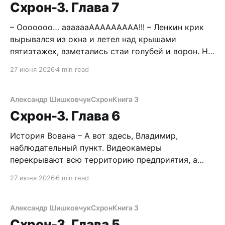
ярости. *** Колянчик слыл
Схрон-3. Глава 7
– Ооооооо… ааааааААААААААА!!! – Ленкин крик
вырывался из окна и летел над крышами
пятиэтажек, взметались стаи голубей и ворон. Ну,
конечно же, она мне дала. Пусть и не узнала
27 июня 2026
4 min read
сначала, и пусть я не в лучшей форме, однако
перед термоядерными феромонами могучего
Санька не устоит ни одна учащаяся кулинарного
Александр Шишковчук
Схрон
Книга 3
техникума. Но мне-
Схрон-3. Глава 6
История Вована – А вот здесь, Владимир,
наблюдательный пункт. Видеокамеры
перекрывают всю территорию предприятия, а
также периметр и подъездные пути. Все понятно?
27 июня 2026
6 min read
– Так точно, Борисыч, – хмыкнул Вован,
осматриваясь в тесной сторожке, – хуль здеся
непонятного, нах? Борисыч кусал губы,
Александр Шишковчук
Схрон
Книга 3
критически осматривая громилу. – Короче говоря,
Схрон-3. Глава 5