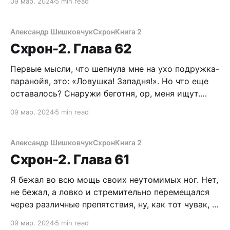
09 мар. 2024
5 min read
Даже с вертухи не ушатать агрессивного
ублюдка. Поэтому я принял единственно верное
решение. Опрокинулся на спину и ногами
Александр Шишковчук
Схрон
Книга 2
перекинул через себя массивное тело. Бугай,
Схрон-2. Глава 62
ожидавший,
Первые мысли, что шепнула мне на ухо подружка-
паранойя, это: «Ловушка! Западня!». Но что еще
оставалось? Снаружи беготня, ор, меня ищут.
Того и гляди начнут прочесывать подъезды. А
09 мар. 2024
5 min read
если квартиры? Взведя курок револьвера, я
последовал за девушкой на второй этаж.
Интересно, с кем она живет? Так и не узнал ведь,
Александр Шишковчук
Схрон
Книга 2
Схрон-2. Глава 61
Я бежал во всю мощь своих неутомимых ног. Нет,
не бежал, а ловко и стремительно перемещался
через различные препятствия, ну, как тот чувак, в
фильме «13 район». Перескакивал конвейеры с
09 мар. 2024
5 min read
вонючей рыбой, уворачивался от крюков,