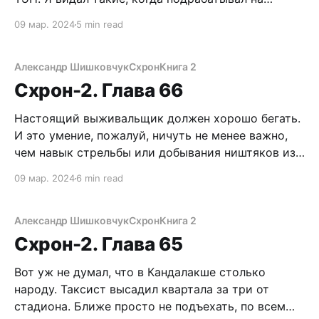
стройках после школы. Маша нажала
09 мар. 2024
5 min read
выключатель. Свет красиво заискрился,
отражаясь от снежных сводов. Хорошее убежище.
Чем-то напоминает мой Схрон. Не такое
Александр Шишковчук
Схрон
Книга 2
надежное, конечно, в плане постоянного
Схрон-2. Глава 66
проживания, но отсидеться самое
Настоящий выживальщик должен хорошо бегать.
И это умение, пожалуй, ничуть не менее важно,
чем навык стрельбы или добывания ништяков из
дикой природы. Хороший бегун может часами
09 мар. 2024
6 min read
преследовать раненную дичь, совершать длинные
марш-броски по тылам противника, да и просто
свалить на третьей космической скорости в
Александр Шишковчук
Схрон
Книга 2
случае смертельной опасности. Прокачивать
Схрон-2. Глава 65
общую
Вот уж не думал, что в Кандалакше столько
народу. Таксист высадил квартала за три от
стадиона. Ближе просто не подъехать, по всем