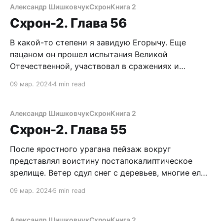
Егорычей стало шесть, потом три, два… и
Александр Шишковчук
Схрон
Книга 2
наконец, с громким «чпок!» слились воедино.
Схрон-2. Глава 56
Голова адски звенит.
В какой-то степени я завидую Егорычу. Еще
пацаном он прошел испытания Великой
Отечественной, участвовал в сражениях и
разведывательных рейдах в немецкие тылы.
09 мар. 2024
4 min read
Потом долгие годы отлавливал браконьеров,
следил за порядком в доверенных ему
карельских лесах, вел учет поголовья животных.
Александр Шишковчук
Схрон
Книга 2
Даже Третья Мировая обошла стороной деда,
Схрон-2. Глава 55
зато сам он отправил
После яростного урагана пейзаж вокруг
представлял воистину постапокалиптическое
зрелище. Ветер сдул снег с деревьев, многие елки
лишились даже веток и торчали ободранными
09 мар. 2024
5 min read
мачтами. Еще больше повалило или выдрало с
корнем. Полнейший хаос. Все это сильно
затрудняет движение. Одно радует –
Александр Шишковчук
Схрон
Книга 2