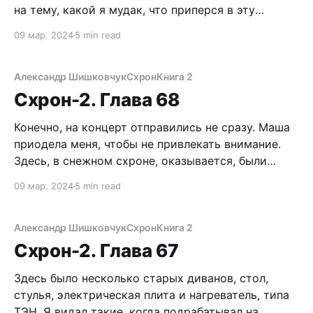
на тему, какой я мудак, что приперся в эту
чертову Кандалакшу, а не остался в Схроне.
09 мар. 2024
5 min read
Быстрая серия выстрелов. Бесшумные пули
прилетали из темноты, опрокидывая гопников
одного за другим. Уроды с воплями бросались
Александр Шишковчук
Схрон
Книга 2
врассыпную, но невидимый стрелок не оставил
Схрон-2. Глава 68
ни
Конечно, на концерт отправились не сразу. Маша
приодела меня, чтобы не привлекать внимание.
Здесь, в снежном схроне, оказывается, были
комплекты амерских шмоток, которые пацаны
09 мар. 2024
5 min read
дернули со складов. Теперь я выгляжу, как пендос
на вечерней прогулке. Будем надеяться, нас не
тормознет патруль. Хотя, на этот случай есть
Александр Шишковчук
Схрон
Книга 2
револьвер. Выбравшись из снежного
Схрон-2. Глава 67
Здесь было несколько старых диванов, стол,
стулья, электрическая плита и нагреватель, типа
ТЭН. Я видал такие, когда подрабатывал на