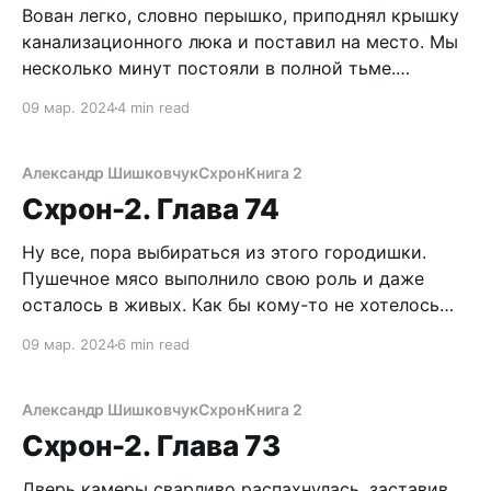
Вован легко, словно перышко, приподнял крышку
канализационного люка и поставил на место. Мы
несколько минут постояли в полной тьме.
Слышно только кряхтение Егорыча, да
09 мар. 2024
4 min read
приглушенные звуки перестрелки с улицы. Капец,
блин, я покачал головой, разворошили осиное
гнездо. Но теперь-то все ништяк, мы в
Александр Шишковчук
Схрон
Книга 2
безопасности. Или нет? – У кого-нибудь
Схрон-2. Глава 74
Ну все, пора выбираться из этого городишки.
Пушечное мясо выполнило свою роль и даже
осталось в живых. Как бы кому-то не хотелось
обратного. Не так-то просто устранить такого
09 мар. 2024
6 min read
продвинутого выживальщика, как я. Куда же
бежать? В дыму нихрена не видно. Безветренная
погода, похоже, благоволит планам Спауна и
Александр Шишковчук
Схрон
Книга 2
Юрца.
Схрон-2. Глава 73
Дверь камеры сварливо распахнулась, заставив