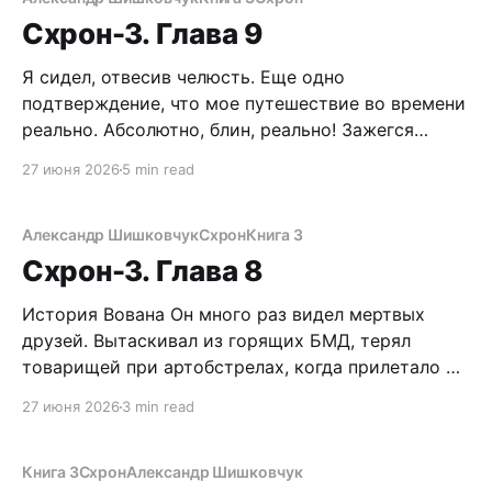
клац. Вдох-выдох. Цок-клац. Вдох-
Схрон-3. Глава 9
Я сидел, отвесив челюсть. Еще одно
подтверждение, что мое путешествие во времени
реально. Абсолютно, блин, реально! Зажегся
зеленый глаз светофора, скотовоз, тронувшись,
27 июня 2026
5 min read
поехал дальше. Мощная фигура десантника
удалялась. А точно ли это был он? Да стопудово!
Вована ни с кем не спутаешь! Хоть и не было на
Александр Шишковчук
Схрон
Книга 3
нем тельняшки, шкур
Схрон-3. Глава 8
История Вована Он много раз видел мертвых
друзей. Вытаскивал из горящих БМД, терял
товарищей при артобстрелах, когда прилетало и
от «чехов» и от своих. Но когда затих лай
27 июня 2026
3 min read
Чиркаша и Бармалея, все что Вован строил
последние месяцы, наивные мечты о мирной
жизни – все поглотил огненный шторм неистовой
Книга 3
Схрон
Александр Шишковчук