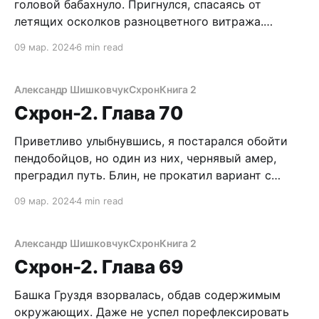
головой бабахнуло. Пригнулся, спасаясь от
летящих осколков разноцветного витража.
Кругом с воплями носились выбегающие из
09 мар. 2024
6 min read
здания люди. Обернулся. В разбитом проеме, как
молнии, вспыхивают выстрелы. Блин, ну где вы
все? Сквозь безумные крики, стрельбу мой
Александр Шишковчук
Схрон
Книга 2
чуткий слух уловил нарастающий вой сирен.
Схрон-2. Глава 70
Снова
Приветливо улыбнувшись, я постарался обойти
пендобойцов, но один из них, чернявый амер,
преградил путь. Блин, не прокатил вариант с
вражеским шмотьем. Сделал шаг вправо. Он
09 мар. 2024
4 min read
тоже. Влево – тот шустро выставил руку. –
Посторонний здесь нельзя! – с чудовищным
акцентом произнес солдат. – Ебать, Санек! Хули
Александр Шишковчук
Схрон
Книга 2
ты тут, братка?! – сквозь грохот музла проорал
Схрон-2. Глава 69
Вован,
Башка Груздя взорвалась, обдав содержимым
окружающих. Даже не успел порефлексировать