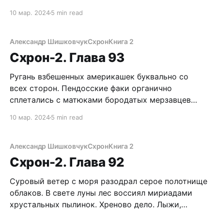
позавтракал. За ночь Буба вскопал, наверное,
10 мар. 2024
5 min read
треть приусадебного участка. Вскопал бы и
больше, но цепь ограничила стахановские
возможности моего ниггера. Как же он прыгал от
Александр Шишковчук
Схрон
Книга 2
радости, когда я вернулся наутро. Батарейки в
Схрон-2. Глава 93
фонарике почти сели.
Ругань взбешенных америкашек буквально со
всех сторон. Пендосские факи органично
сплетались с матюками бородатых мерзавцев
Карловича. Мы, боясь даже пернуть, сидим в
10 мар. 2024
5 min read
дупле огромного дерева. Точнее, это три
сросшихся ели, в центре ниша размером с
небольшую комнату. Зубы Валеры отбивают
Александр Шишковчук
Схрон
Книга 2
кадриль. А у меня руки чешутся угостить гадов
Схрон-2. Глава 92
свинцовыми вкусняшками.
Суровый ветер с моря разодрал серое полотнище
облаков. В свете луны лес воссиял мириадами
хрустальных пылинок. Хреново дело. Лыжи,
скрипнув, остановились. Сняв налобный фонарь,