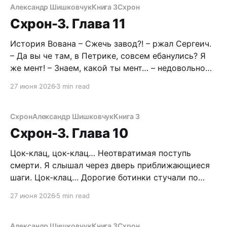
ворвется в хату и начнет меня пиздить? Как
Александр Шишковчук
Книга 3
Схрон
вообще она или они
Схрон-3. Глава 11
История Вована – Сжечь завод?! – ржал Сергеич.
– Да вы че там, в Петрике, совсем ебанулись? Я
же мент! – Знаем, какой ты мент… – недовольно
бурчали в трубке. – Надо помочь хорошим людям.
27 июня 2026
3 min read
– Савелию что ль снова? – Кому же еще? – Блять,
нахер мне этот гемор… Че по цене, Веня? –
Девятьсот. – Сколько?! Может, накинешь до
Схрон
Александр Шишковчук
Книга 3
Схрон-3. Глава 10
Цок-клац, цок-клац… Неотвратимая поступь
смерти. Я слышал через дверь приближающиеся
шаги. Цок-клац… Дорогие ботинки стучали по
ступеням, словно копыта демона из преисподней.
27 июня 2026
5 min read
Цок-клац… второй этаж, третий… Я попрыгал на
носках, размял кисти, перехватив поудобнее
топорище. Вдох-выдох. Спокойно, Санек. Цок-
Александр Шишковчук
Книга 3
Схрон