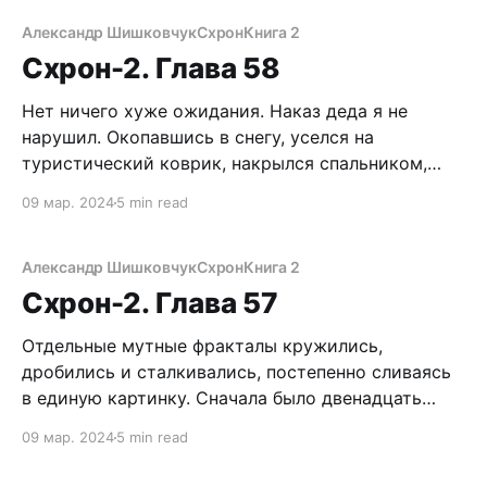
конечно, удивляет. Но я-то, расчетливый,
продуманный параноик со стажем, каким местом
Александр Шишковчук
Схрон
Книга 2
думал? Блин, сейчас пендосцы повяжут Егорыча,
Схрон-2. Глава 58
найдут мой рюкзак и Сайгу.
Нет ничего хуже ожидания. Наказ деда я не
нарушил. Окопавшись в снегу, уселся на
туристический коврик, накрылся спальником,
чтобы не замерзнуть, а сверху для маскировки
09 мар. 2024
5 min read
накинул маскхалат. Для спасения от холода и
снятия напряжения, периодически, раз в полчаса,
прикладывался к заветной фляжке. Блин, ну где
Александр Шишковчук
Схрон
Книга 2
же Егорыч? От скуки я
Схрон-2. Глава 57
Отдельные мутные фракталы кружились,
дробились и сталкивались, постепенно сливаясь
в единую картинку. Сначала было двенадцать
Егорычей. Они занимались тем, что начищали
09 мар. 2024
5 min read
винтовку Мосина, временами бросая на меня
лукавый взгляд из-под кустистых бровей. Затем