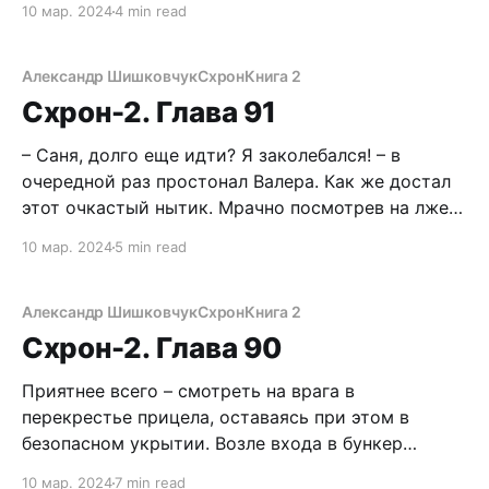
10 мар. 2024
4 min read
выключил и убрал в карман. Конечно, проще будет
зарисовывать позиции пендосов, но ведь и нас
гораздо легче засечь. За пару часов резвого бега
Александр Шишковчук
Схрон
Книга 2
я достиг бункера
Схрон-2. Глава 91
– Саня, долго еще идти? Я заколебался! – в
очередной раз простонал Валера. Как же достал
этот очкастый нытик. Мрачно посмотрев на лже-
ФСБшника, ответил: – Надо было заниматься
10 мар. 2024
5 min read
тренировками, а не вола ебать целый месяц в
своем бункере! – Эй, мы, кажется, договорились
не поднимать больше эту тему! – Тогда, просто
Александр Шишковчук
Схрон
Книга 2
захлопни пасть, камрад,
Схрон-2. Глава 90
Приятнее всего – смотреть на врага в
перекрестье прицела, оставаясь при этом в
безопасном укрытии. Возле входа в бункер
Валеры горит костер. Рядом с ним пяток
10 мар. 2024
7 min read