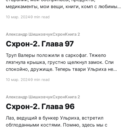
медикаменты, мои вещи, книги, комп с любимыми
игрушками… мой, бляха, новый унитаз! Теперь
10 мар. 2024
9 min read
ничего этого нет. Все, что строил много лет,
кануло в небытие. Да, я предвидел такой вариант
в своих тактических планах. И тот факт, что
Александр Шишковчук
Схрон
Книга 2
вместо богатой добычи
Схрон-2. Глава 97
Труп Валеры положили в саркофаг. Тяжело
лязгнула крышка, грустно щелкнул замок. Спи
спокойно, дружище. Теперь твари Ульриха не
доберутся и не сожрут мертвое тело камрада.
10 мар. 2024
9 min read
Надеюсь, по крайней мере. Надо, конечно,
похоронить по-человечески, но это потом. Сейчас
хочу изловить гребаного лживого ублюдочного
Александр Шишковчук
Схрон
Книга 2
ниггера! Еще не придумал, что сделаю, но
Схрон-2. Глава 96
Лаз, ведущий в бункер Ульриха, встретил
обглоданными костями. Помню, здесь мы с