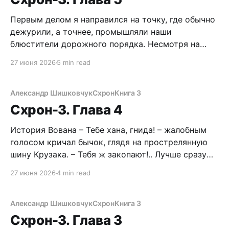
твоя смена – сутки через двое. Раз в два
Первым делом я направился на точку, где обычно
дежурили, а точнее, промышляли наши
блюстители дорожного порядка. Несмотря на
давнюю дружбу, Михеич и меня частенько
27 июня 2026
5 min read
штрафовал здесь за превышение скорости. В той
другой линии вероятности, где я пережил БП.
Насчет дружбы я, конечно, загнул. Раньше я
Александр Шишковчук
Схрон
Книга 3
работал в салоне по продаже
Схрон-3. Глава 4
История Вована – Тебе хана, гнида! – жалобным
голосом кричал бычок, глядя на прострелянную
шину Крузака. – Тебя ж закопают!.. Лучше сразу
вешайся. Здоровьем, бля, ответишь за таку
27 июня 2026
4 min read
хуйню! Вован криво усмехнулся и выстрелил по
второму колесу. Крепыш отшатнулся. Трое его
друганов переглядывались, медленно отступая к
Александр Шишковчук
Схрон
Книга 3
машине. БАХ! На тысячи осколков разлетелось
Схрон-3. Глава 3
заднее