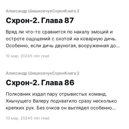
неуклюжие метания. Не стоит забывать и об
осторожности. Я двигался короткими
Александр Шишковчук
Схрон
Книга 2
уверенными перебежками,
Схрон-2. Глава 87
Вряд ли что-то сравнится по накалу эмоций и
остроте ощущений с охотой на коварную дичь.
Особенно, если дичь двуногая, вооруженная до
зубов. И мечтающая сама прикончить охотника. Я,
10 мар. 2024
5 min read
как мог, старался унять душевный кипеш, война –
это, прежде всего, противостояние разумов.
Адреналин лучше приберечь для боя. Если он
Александр Шишковчук
Схрон
Книга 2
состоится, конечно.
Схрон-2. Глава 86
Полковник издал пару отрывистых команд.
Хнычущего Валеру подхватило сразу несколько
крепких рук. Без очков он выглядел особенно
жалко и несуразно. Посыпались удары, камрад
10 мар. 2024
5 min read
исчез, скрытый десятками спин. Только
визгливые вопли извещали о том, что его пиздят.