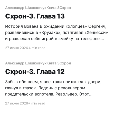
человек практичный, я имел нейтральное мнение
по данному вопросу. Можно долго спорить по
Александр Шишковчук
Книга 3
Схрон
поводу разрешения пистолетов
Схрон-3. Глава 13
История Вована В ожидании «хлопцев» Сергеич,
развалившись в «Крузаке», потягивал «Хеннесси»
и развлекал себя игрой в змейку на телефоне.
Сначала с территории доносилось собачье
27 июня 2026
4 min read
тявканье, но после пары выстрелов – умолкло.
Все шло по плану. Местный шнырь Колянчик
отработал, как договаривались. Грохнуть бы его
Александр Шишковчук
Книга 3
Схрон
тоже, для надежности. Несколько секунд он
Схрон-3. Глава 12
обдумывал
Забыв обо всем, я все-таки прижался к двери,
глянул в глазок. Ладонь с револьвером
предательски вспотела. Револьвер. Этот
дурацкий револьвер... Нужно убрать его, она
27 июня 2026
7 min read
может испугаться. А вдруг это подстава? Может,
ее трахарь-недоумок стоит рядом, сейчас