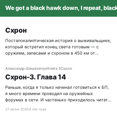
We got a black hawk down, I repeat, bla
Схрон
Постапокалиптическая история о выживальщике,
который встретил конец света готовым — с
оружием, запасами и схроном в 450 км от
города. Мрачная реалистичная проза о борьбе за
жизнь после ядерного удара.
Александр Шишковчук
Книга 3
Схрон
Схрон-3. Глава 14
Раньше, когда я только начинал готовиться к БП,
я много времени проводил на оружейных
форумах в сети. И частенько приходилось читать
дискуссии по поводу самообороны, легализации
27 июня 2026
4 min read
короткоствола и нужно ли это в России. Как