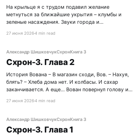
На крыльце я с трудом подавил желание
метнуться за ближайшие укрытия – клумбы и
зеленые насаждения. Звуки города и
головокружительные запахи лета ошеломляли
27 июня 2026
4 min read
мой привыкший к ядерному холоду мозг. В этом
времени и месте у меня еще не было ни машины,
ни оружия. Я словно персонаж нулевого уровня.
Александр Шишковчук
Схрон
Книга 3
Фигня, знания и
Схрон-3. Глава 2
История Вована – В магазин сходи, Вов. – Нахуя,
блять? – Хлеба дома нет. И колбасы. И сахар
заканчивается. А еще… Вован повернул голову и
посмотрел на Зинаиду мутно-тяжелым взглядом.
27 июня 2026
4 min read
Подруга, невысокого роста шатенка с наглыми
глазами, сбилась на секунду, но тут же
затараторила с пущей силой: – Три головки
Александр Шишковчук
Схрон
Книга 3
чеснока, пачку спагетти,
Схрон-3. Глава 1