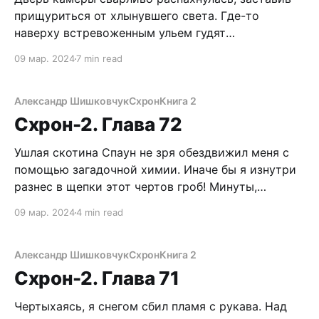
прищуриться от хлынувшего света. Где-то
наверху встревоженным ульем гудят
наполняющиеся трибуны. Пора. Сердце забилось
09 мар. 2024
7 min read
с нарастающей частотой в предбоевой
лихорадке. Да, сегодня все решится. Сегодня я
выйду на эту проклятую Арену в последний раз. И
Александр Шишковчук
Схрон
Книга 2
что бы ни случилось – будь, что будет. Тяжелая
Схрон-2. Глава 72
ладонь
Ушлая скотина Спаун не зря обездвижил меня с
помощью загадочной химии. Иначе бы я изнутри
разнес в щепки этот чертов гроб! Минуты,
кажущиеся годами сливались в часы, а часы
09 мар. 2024
4 min read
превращались в темную безмолвную вечность. А
если они передумали? А вдруг, меня уже давно
закопали, насыпав сверху пару метров земли? Да
Александр Шишковчук
Схрон
Книга 2
Схрон-2. Глава 71
Чертыхаясь, я снегом сбил пламя с рукава. Над