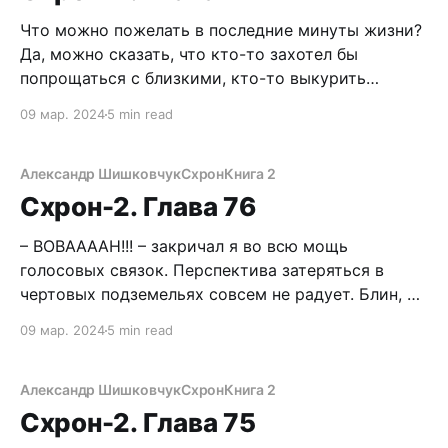
Что можно пожелать в последние минуты жизни?
Да, можно сказать, что кто-то захотел бы
попрощаться с близкими, кто-то выкурить
крайнюю сигарету, а кто-то выпить бутылку
09 мар. 2024
5 min read
текилы и станцевать макарену. Неважно, что
делать, главное, чтоб длились, длились эти
бесценные мгновения, чтобы насладиться каждой
Александр Шишковчук
Схрон
Книга 2
бесценной крупицей собственных песочных часов
Схрон-2. Глава 76
– ВОВААААН!!! – закричал я во всю мощь
голосовых связок. Перспектива затеряться в
чертовых подземельях совсем не радует. Блин, но
они ведь не могли уйти далеко? Правда, до этого
09 мар. 2024
5 min read
целую минуту щипал себя за бицепс, надеясь
проснуться. Хренушки. А я уж чуть было не
подумал, что события последних месяцев – БП,
Александр Шишковчук
Схрон
Книга 2
Схрон, Лена,
Схрон-2. Глава 75