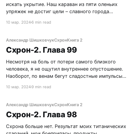
искать укрытие. Наш караван из пяти оленьих
упряжек не достиг цели – славного города
Кандалакши. Сто лет бы его не видать. Забившись
10 мар. 2024
6 min read
в густую чащу, где не так терзают порывы
безжалостных ветров, разбили лагерь. От
пендосов, вроде, оторвались, но десантура
Александр Шишковчук
Схрон
Книга 2
выставил дозор – вооруженных луками
Схрон-2. Глава 99
Несмотря на боль от потери самого близкого
человека, я не ощутил внутреннее опустошение.
Наоборот, по венам бегут сладостные импульсы
свободы. Не надо теперь ни за кого переживать,
10 мар. 2024
9 min read
оглядываться. У меня словно руки развязаны.
Могу делать, что хочу. О, да! И я буду это делать –
мочить вражин днем и ночью, пока
Александр Шишковчук
Схрон
Книга 2
Схрон-2. Глава 98
Схрона больше нет. Результат моих титанических
стараний, мои боеприпасы, продукты,