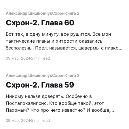
которые на кран-балках перемещали огромные
сетки, набитые все той же… правильно, чертовой
Александр Шишковчук
Схрон
Книга 2
вонючей рыбой!
Схрон-2. Глава 60
Вот так, в одну минуту, все рушится. Все мои
тактические планы и хитрости оказались
бесполезны. Поел, называется, шавермы с пивком.
Почему, блин, Пахомыч не сказал, что нужны
09 мар. 2024
5 min read
документы? Конечно, я бы не побежал в Схрон за
паспортом и водительскими правами, но
передвигался бы по городу не так открыто. А
Александр Шишковчук
Схрон
Книга 2
может,
Схрон-2. Глава 59
Никому нельзя доверять. Особенно в
Постапокалипсис. Кто вообще такой, этот
Пахомыч? Что про него известно? И вообще,
наивность Егорыча, который положился на
09 мар. 2024
5 min read
знакомого, живущего в оккупированном городе,