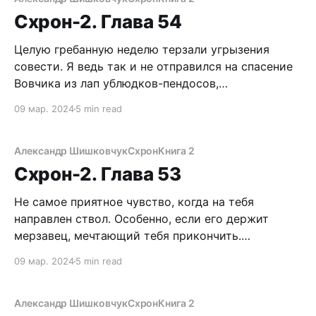
безжалостная стихия стерла все следы, которые
Схрон-2. Глава 54
я натоптал в окрестностях Схрона.
Целую гребанную неделю терзали угрызения
совести. Я ведь так и не отправился на спасение
Вовчика из лап ублюдков-пендосов,
оккупировавших Кандалакшу. Казнят ли его,
09 мар. 2024
5 min read
отправят ли на арену? Продержится ли десантура
до моего прихода или будет убит толпой
маньяков во славу бога Жести? Приходилось
Александр Шишковчук
Схрон
Книга 2
мучиться этими вопросами, потому что Лена
Схрон-2. Глава 53
Не самое приятное чувство, когда на тебя
направлен ствол. Особенно, если его держит
мерзавец, мечтающий тебя прикончить.
Внутренности непроизвольно стынут,
09 мар. 2024
5 min read
мускулатура напрягается в бесполезной надежде
сдержать пулю. Липкий пот на спине и
адреналиновый шторм по всему организму. Как
Александр Шишковчук
Схрон
Книга 2