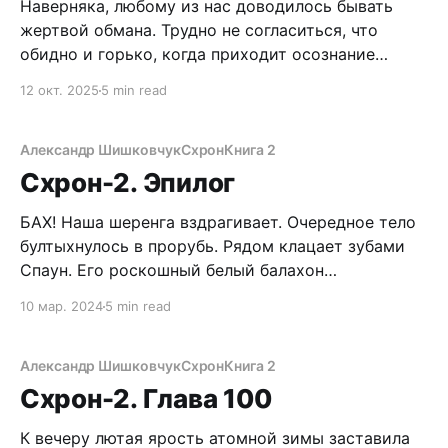
Наверняка, любому из нас доводилось бывать
жертвой обмана. Трудно не согласиться, что
обидно и горько, когда приходит осознание
наебалова. Да что тут говорить, наебывают везде,
12 окт. 2025
5 min read
где только можно, начиная с момента, когда
речевая функция инсталлируется в мозг.
Двухлетнего карапуза пугают «бабайками» и льют
Александр Шишковчук
Схрон
Книга 2
в уши сказки про Деда Мороза. Лицемерие
Схрон-2. Эпилог
БАХ! Наша шеренга вздрагивает. Очередное тело
бултыхнулось в прорубь. Рядом клацает зубами
Спаун. Его роскошный белый балахон
превратился в лохмотья, сам он изрядно похудел.
10 мар. 2024
5 min read
Понятно, Диму-травника приговорили за
наркоторговлю и сепаратизм. Колючий ветер
беспрепятственно кусает через термобелье, но я
Александр Шишковчук
Схрон
Книга 2
не ощущаю холод. Хочется насладиться
Схрон-2. Глава 100
последними минутами жизни. Смотрю не
К вечеру лютая ярость атомной зимы заставила