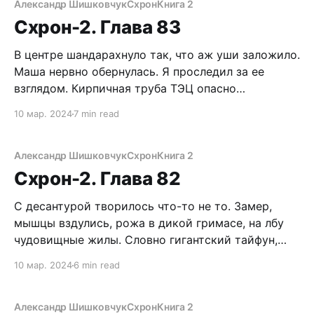
металлокерамикой. – Я тебе не нужна? – Конечно
Александр Шишковчук
Схрон
Книга 2
нужна! Смотри, все готово! – махнул в сторону
Схрон-2. Глава 83
В центре шандарахнуло так, что аж уши заложило.
Маша нервно обернулась. Я проследил за ее
взглядом. Кирпичная труба ТЭЦ опасно
накренилась, но не замерла, как Пизанская башня,
10 мар. 2024
7 min read
а рухнула, вздымая тучи пыли, осколков и сажи.
Фигасе, Вова разбушевался не на шутку,
усмехнувшись, подумал я и вернулся к
Александр Шишковчук
Схрон
Книга 2
прерванному занятию. Вскоре
Схрон-2. Глава 82
С десантурой творилось что-то не то. Замер,
мышцы вздулись, рожа в дикой гримасе, на лбу
чудовищные жилы. Словно гигантский тайфун,
затянувший полнеба чернотой, готовый
10 мар. 2024
6 min read
разразиться адским шквалом и тотальным
дестроем. Я медленно отступал, неотрывно глядя
на Вована. Прощай, Кандалакша… ВДВ и так
Александр Шишковчук
Схрон
Книга 2