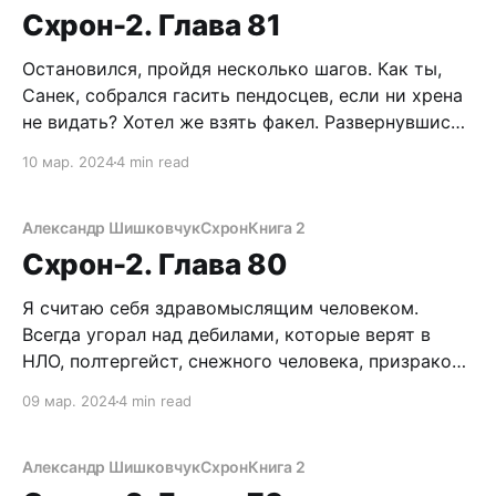
наглухо сдвинут на всю башню, люто контужен
Схрон-2. Глава 81
Остановился, пройдя несколько шагов. Как ты,
Санек, собрался гасить пендосцев, если ни хрена
не видать? Хотел же взять факел. Развернувшись,
потопал к догорающему костру. Где же
10 мар. 2024
4 min read
обещанная помощь духов? Пока только
лихорадит что-то, да чертов, сука, гул под
сводами моего пуленепробиваемого черепа.
Александр Шишковчук
Схрон
Книга 2
Развел, колдун ушлый, полюбасу развел. Как в
Схрон-2. Глава 80
Я считаю себя здравомыслящим человеком.
Всегда угорал над дебилами, которые верят в
НЛО, полтергейст, снежного человека, призраков
и прочую чертовщину. Понятно, что ушлые люди
09 мар. 2024
4 min read
тупо спекулируют на невежестве толпы, втюхивая
различные сказочки. Хорошо хоть, мой
совершенный мозг выживальщика надежно
Александр Шишковчук
Схрон
Книга 2
защищен от подобной чепухи железобетонной