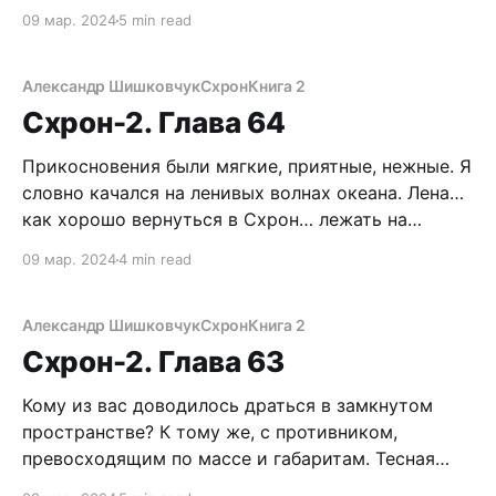
улочкам стекались плотные массы горожан.
09 мар. 2024
5 min read
Скорей всего, и с окрестных поселков понаехали.
Но это даже хорошо. Больше шансов остаться не
узнанным в такой толпе. Кстати, таксист оказался
Александр Шишковчук
Схрон
Книга 2
тот
Схрон-2. Глава 64
Прикосновения были мягкие, приятные, нежные. Я
словно качался на ленивых волнах океана. Лена…
как хорошо вернуться в Схрон… лежать на
кровати, нихуя не делать… стоп! Какой Схрон? Я
09 мар. 2024
4 min read
ведь должен спасти Вована! По кусочкам начали
возвращаться воспоминания. Кандалакша,
рыбзавод, Таня… потом я переоделся в пендоса…
Александр Шишковчук
Схрон
Книга 2
а потом. Бля, да меня
Схрон-2. Глава 63
Кому из вас доводилось драться в замкнутом
пространстве? К тому же, с противником,
превосходящим по массе и габаритам. Тесная
прихожая не располагала к близкому контакту.