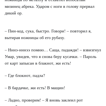
мизинец абрека. Ударом с ноги в голову прервал
дикий ор.
– Пин-код, сука, быстро. Говори! – повторил я,
вытирая ножницы об его рубаху.
– Нннэ-нннээ помню… Саща, падажди! – взвизгнул
Умар, увидев, что я снова беру кусачки. – Пароль
от карт запысан в блакнот, жи есть!
– Где блокнот, падла?
– В бардачке, жи есть! В мащин!
– Ладно, проверим! – Я вновь заклеил рот