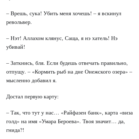
– Врешь, сука! Убить меня хочешь! – я вскинул
револьвер.
– Нэт! Аллахом клянус, Саща, я нэ хатель! Нэ
убивай!
– Заткнись, бля. Если будешь отвечать правильно,
отпущу. – «Кормить рыб на дне Онежского озера» –
мысленно добавил я.
Достал первую карту:
– Так, что тут у нас… «Райфазен банк», карта «виза
голд» на имя «Умара Бероева». Твоя значит… да,
гнида?!