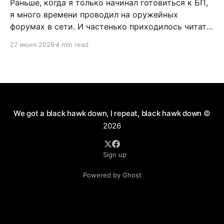
Раньше, когда я только начинал готовиться к БП,
я много времени проводил на оружейных
форумах в сети. И частенько приходилось читать
дискуссии по поводу самообороны, легализации
27 июня 2026
4 min read
короткоствола и нужно ли это в России. Как
человек практичный, я имел нейтральное мнение
по данному вопросу. Можно долго спорить по
поводу разрешения пистолетов
We got a black hawk down, I repeat, black hawk down
©
2026
Sign up
Powered by Ghost