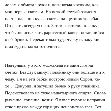
делом я обмотал руки и ноги козла крепким, как
мои нервы, скотчем. На всякий случай заклеил
пасть, налепив кусок скотча на щетинистое ебло.
Отодрать всегда успею. Затем расстелил пленку,
чтобы не испачкать раритетный ковер, оставшийся
от бабушки. Перекантовал туда чурку и, закурив,
стал ждать, когда тот очнется.
Наверняка, у этого моджахеда не один лям на
счетах. Без двух минут покойнику они больше ни к
чему, а я на эти бабки построю новый Схрон, хе-
хе… Докурив, я затушил бычок о руку пленника.
Подействовало не хуже нашатырного спирта. Снова
рычание, сопение, возня. Я взвел курок и направил
ствол прямо между горящих ненавистью глаз. Тот