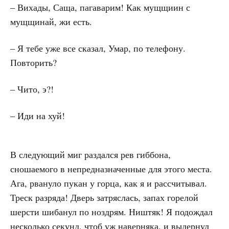
– Вихады, Саща, пагаварим! Как мущщиин с
мущщинай, жи есть.
– Я тебе уже все сказал, Умар, по телефону.
Повторить?
– Чито, э?!
– Иди на хуй!
В следующий миг раздался рев гиббона,
сношаемого в непредназначенные для этого места.
Ага, рвануло пукан у горца, как я и рассчитывал.
Треск разряда! Дверь затряслась, запах горелой
шерсти шибанул по ноздрям. Ништяк! Я подождал
несколько секунд, чтоб уж наверняка, и выдернул