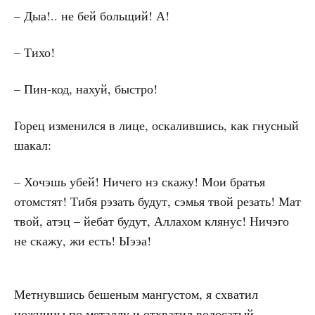
– Дыа!.. не бей больщий! А!
– Тихо!
– Пин-код, нахуй, быстро!
Горец изменился в лице, оскалившись, как гнусный
шакал:
– Хочэшь убей! Ничего нэ скажу! Мои братья
отомстят! Тибя рэзать будут, сэмья твой резать! Мат
твой, атэц – йебат будут, Аллахом клянус! Ничэго
не скажу, жи есть! Ыээа!
Метнувшись бешеным мангустом, я схватил
ножницы по металлу и отхватил волосатый