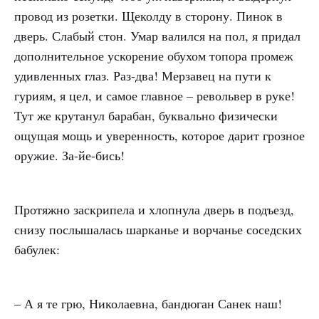
провод из розетки. Щеколду в сторону. Пинок в
дверь. Слабый стон. Умар валился на пол, я придал
дополнительное ускорение обухом топора промеж
удивленных глаз. Раз-два! Мерзавец на пути к
гуриям, я цел, и самое главное – револьвер в руке!
Тут же крутанул барабан, буквально физически
ощущая мощь и уверенность, которое дарит грозное
оружие. За-йе-бись!
Протяжно заскрипела и хлопнула дверь в подъезд,
снизу послышалась шарканье и ворчанье соседских
бабулек:
– А я те грю, Николаевна, бандюган Санек наш!