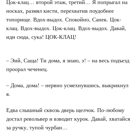
Цок-клац… второй этаж, третий… Я попрыгал на
носках, размял кисти, перехватив поудобнее
топорище. Вдох-выдох. Спокойно, Санек. Цок-
клац. Вдох-выдох. Цок-клац. Вдох-выдох. Давай,
иди сюда, сука! ЦОК-КЛАЦ!
– Эий, Саща! Ти дома, я знаю, э! – на весь подъезд
проорал чеченец.
– Дома, дома! – нервно усмехнувшись, выкрикнул
я.
Едва слышный сквозь дверь щелчок. По-любому
достал револьвер и взводит курок. Давай, хватайся
за ручку, тупой чурбан…