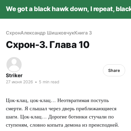
We got a black hawk down, I repeat, bla
Схрон
Александр Шишковчук
Книга 3
Схрон-3. Глава 10
Share
Striker
27 июня 2026
•
5 min read
Цок-клац, цок-клац… Неотвратимая поступь
смерти. Я слышал через дверь приближающиеся
шаги. Цок-клац… Дорогие ботинки стучали по
ступеням, словно копыта демона из преисподней.