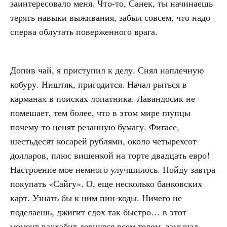
заинтересовало меня. Что-то, Санек, ты начинаешь
терять навыки выживания, забыл совсем, что надо
сперва облутать поверженного врага.
Допив чай, я приступил к делу. Снял наплечную
кобуру. Ништяк, пригодится. Начал рыться в
карманах в поисках лопатника. Лавандосик не
помешает, тем более, что в этом мире глупцы
почему-то ценят резанную бумагу. Фигасе,
шестьдесят косарей рублями, около четырехсот
долларов, плюс вишенкой на торте двадцать евро!
Настроение мое немного улучшилось. Пойду завтра
покупать «Сайгу». О, еще несколько банковских
карт. Узнать бы к ним пин-коды. Ничего не
поделаешь, джигит сдох так быстро… в этот
момент ваххабит дернулся всем телом, замычал,