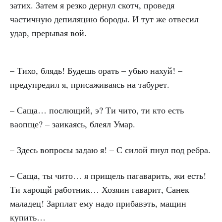
затих. Затем я резко дернул скотч, проведя
частичную депиляцию бороды. И тут же отвесил
удар, прерывая вой.
– Тихо, блядь! Будешь орать – убью нахуй! –
предупредил я, присаживаясь на табурет.
– Саща… послющий, э? Ти чито, ти кто есть
ваопще? – заикаясь, блеял Умар.
– Здесь вопросы задаю я! – С силой пнул под ребра.
– Саща, ты чито… я прищель пагаварить, жи есть!
Ти харощй работник… Хозяин гаварит, Санек
маладец! Зарплат ему надо прибавэть, мащин
купить…