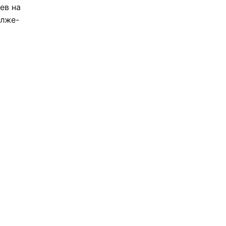
ев на
лже-