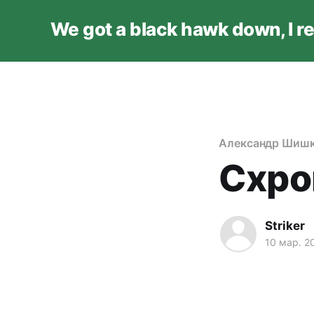
We got a black hawk down, I r
Александр Шишк
Схрон
Striker
10 мар. 2