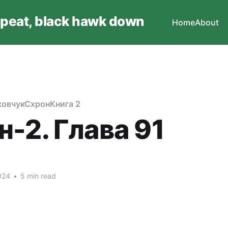
epeat, black hawk down
Home
About
овчук
Схрон
Книга 2
-2. Глава 91
024
•
5 min read