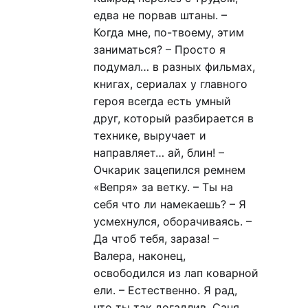
едва не порвав штаны. –
Когда мне, по-твоему, этим
заниматься? – Просто я
подумал… в разных фильмах,
книгах, сериалах у главного
героя всегда есть умный
друг, который разбирается в
технике, выручает и
направляет… ай, блин! –
Очкарик зацепился ремнем
«Вепря» за ветку. – Ты на
себя что ли намекаешь? – Я
усмехнулся, оборачиваясь. –
Да чтоб тебя, зараза! –
Валера, наконец,
освободился из лап коварной
ели. – Естественно. Я рад,
что ты так догадлив, Саня.