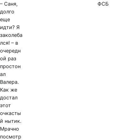
– Саня,
ФСБ
долго
еще
идти? Я
заколеба
лся! – в
очередн
ой раз
простон
ал
Валера.
Как же
достал
этот
очкасты
й нытик.
Мрачно
посмотр