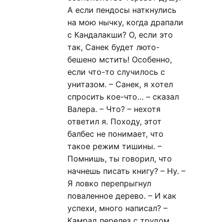
А если пендосы наткнулись
на мою нычку, когда драпали
с Кандалакши? О, если это
так, Санек будет люто-
бешено мстить! Особенно,
если что-то случилось с
унитазом. – Санек, я хотел
спросить кое-что… – сказал
Валера. – Что? – нехотя
ответил я. Походу, этот
балбес не понимает, что
такое режим тишины. –
Помнишь, ты говорил, что
начнешь писать книгу? – Ну. –
Я ловко перепрыгнул
поваленное дерево. – И как
успехи, много написал? –
Камрад перелез с трудом,