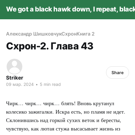
We got a black hawk down, I repeat, bla
Александр Шишковчук
Схрон
Книга 2
Схрон-2. Глава 43
Share
Striker
09 мар. 2024
•
5 min read
Чирк… чирк… чирк… блять! Вновь крутанул
колесико зажигалки. Искра есть, но пламя не идет.
Склонившись над горкой сухих веток и бересты,
чувствую, как лютая стужа высасывает жизнь из