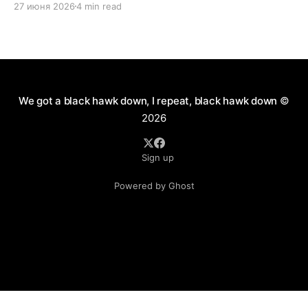
27 июня 2026
4 min read
короткоствола и нужно ли это в России. Как
человек практичный, я имел нейтральное мнение
по данному вопросу. Можно долго спорить по
поводу разрешения пистолетов
We got a black hawk down, I repeat, black hawk down
©
2026
Sign up
Powered by Ghost