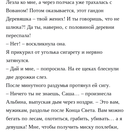
Лезла ко мне, а через полчаса уже трахалась с
Вованом! Потом оказывается, этот гандон
Деревяшка – твой жених! И ты говоришь, что не
шлюха?! Да ты, наверно, с половиной деревни
переспала!
– Нет! – воскликнула она.
Я прикурил от уголька сигарету и нервно
затянулся.
– Дай и мне, – попросила. На ее щеках блеснули
две дорожки слез.
После минутного раздумья протянул ей сигу.
– Ничего ты не знаешь, Саша… – произнесла
Альбина, выпуская дым через ноздри. – Это вам,
мужикам, раздолье после Конца Света. Вам можно
бегать по лесам, охотиться, грабить, убивать… а я
девушка! Мне, чтобы получить миску похлебки,