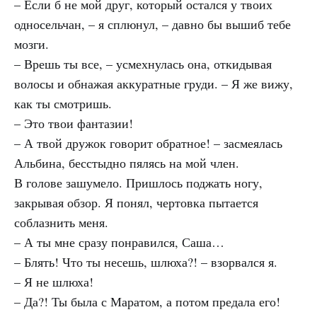
– Если б не мой друг, который остался у твоих
односельчан, – я сплюнул, – давно бы вышиб тебе
мозги.
– Врешь ты все, – усмехнулась она, откидывая
волосы и обнажая аккуратные груди. – Я же вижу,
как ты смотришь.
– Это твои фантазии!
– А твой дружок говорит обратное! – засмеялась
Альбина, бесстыдно пялясь на мой член.
В голове зашумело. Пришлось поджать ногу,
закрывая обзор. Я понял, чертовка пытается
соблазнить меня.
– А ты мне сразу понравился, Саша…
– Блять! Что ты несешь, шлюха?! – взорвался я.
– Я не шлюха!
– Да?! Ты была с Маратом, а потом предала его!