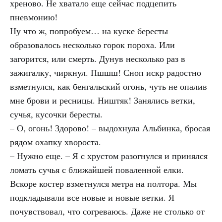
хреново. Не хватало еще сейчас подцепить
пневмонию!
Ну что ж, попробуем… на куске бересты
образовалось несколько горок пороха. Или
загорится, или смерть. Дунув несколько раз в
зажигалку, чиркнул. Пшшш! Сноп искр радостно
взметнулся, как бенгальский огонь, чуть не опалив
мне брови и ресницы. Ништяк! Занялись ветки,
сучья, кусочки бересты.
– О, огонь! Здорово! – выдохнула Альбинка, бросая
рядом охапку хвороста.
– Нужно еще. – Я с хрустом разогнулся и принялся
ломать сучья с ближайшей поваленной елки.
Вскоре костер взметнулся метра на полтора. Мы
подкладывали все новые и новые ветки. Я
почувствовал, что согреваюсь. Даже не столько от