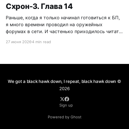
Схрон-3. Глава 14
Раньше, когда я только начинал готовиться к БП,
я много времени проводил на оружейных
форумах в сети. И частенько приходилось читать
дискуссии по поводу самообороны, легализации
27 июня 2026
4 min read
короткоствола и нужно ли это в России. Как
человек практичный, я имел нейтральное мнение
по данному вопросу. Можно долго спорить по
поводу разрешения пистолетов
We got a black hawk down, I repeat, black hawk down
©
2026
Sign up
Powered by Ghost