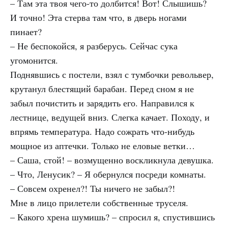
– Там эта твоя чего-то долбится! Вот! Слышишь?
И точно! Эта стерва там что, в дверь ногами
пинает?
– Не беспокойся, я разберусь. Сейчас сука
угомонится.
Поднявшись с постели, взял с тумбочки револьвер,
крутанул блестящий барабан. Перед сном я не
забыл почистить и зарядить его. Направился к
лестнице, ведущей вниз. Слегка качает. Походу, и
впрямь температура. Надо сожрать что-нибудь
мощное из аптечки. Только не еловые ветки…
– Саша, стой! – возмущенно воскликнула девушка.
– Что, Ленусик? – Я обернулся посреди комнаты.
– Совсем охренел?! Ты ничего не забыл?!
Мне в лицо прилетели собственные труселя.
– Какого хрена шумишь? – спросил я, спустившись