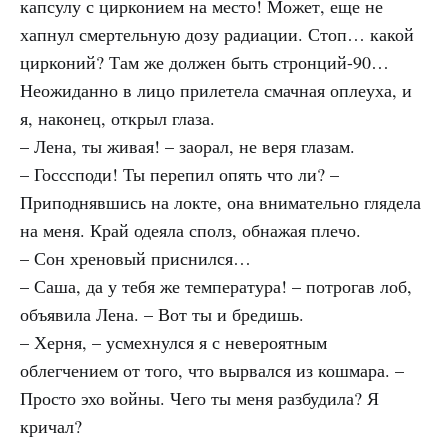
капсулу с цирконием на место! Может, еще не
хапнул смертельную дозу радиации. Стоп… какой
цирконий? Там же должен быть стронций-90…
Неожиданно в лицо прилетела смачная оплеуха, и
я, наконец, открыл глаза.
– Лена, ты живая! – заорал, не веря глазам.
– Госссподи! Ты перепил опять что ли? –
Приподнявшись на локте, она внимательно глядела
на меня. Край одеяла сполз, обнажая плечо.
– Сон хреновый приснился…
– Саша, да у тебя же температура! – потрогав лоб,
объявила Лена. – Вот ты и бредишь.
– Херня, – усмехнулся я с невероятным
облегчением от того, что вырвался из кошмара. –
Просто эхо войны. Чего ты меня разбудила? Я
кричал?