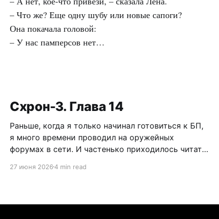
– А нет, кое-что привези, – сказала Лена.
– Что же? Еще одну шубу или новые сапоги?
Она покачала головой:
– У нас памперсов нет…
Схрон-3. Глава 14
Раньше, когда я только начинал готовиться к БП,
я много времени проводил на оружейных
форумах в сети. И частенько приходилось читать
дискуссии по поводу самообороны, легализации
27 июня 2026
4 min read
короткоствола и нужно ли это в России. Как
человек практичный, я имел нейтральное мнение
по данному вопросу. Можно долго спорить по
поводу разрешения пистолетов