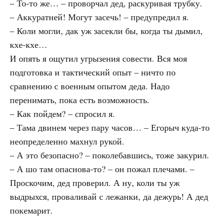
– То-то же… – проворчал дед, раскуривая трубку.
– Аккуратней! Могут засечь! – предупредил я.
– Коли могли, дак уж засекли бы, когда ты дымил,
кхе-кхе…
И опять я ощутил угрызения совести. Вся моя
подготовка и тактический опыт – ничто по
сравнению с военным опытом деда. Надо
перенимать, пока есть возможность.
– Как пойдем? – спросил я.
– Тама двинем через пару часов… – Егорыч куда-то
неопределенно махнул рукой.
– А это безопасно? – поколебавшись, тоже закурил.
– А шо там опаснова-то? – он пожал плечами. –
Проскочим, дед проверил. А ну, коли ты уж
выдрыхся, проваливай с лежанки, да дежурь! А дед
покемарит.