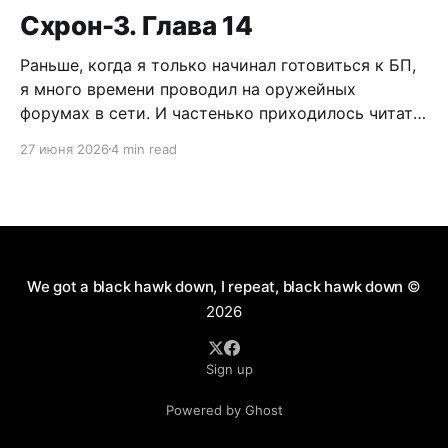
Схрон-3. Глава 14
Раньше, когда я только начинал готовиться к БП,
я много времени проводил на оружейных
форумах в сети. И частенько приходилось читать
дискуссии по поводу самообороны, легализации
27 июня 2026
4 min read
короткоствола и нужно ли это в России. Как
человек практичный, я имел нейтральное мнение
по данному вопросу. Можно долго спорить по
поводу разрешения пистолетов
We got a black hawk down, I repeat, black hawk down
©
2026
Sign up
Powered by Ghost