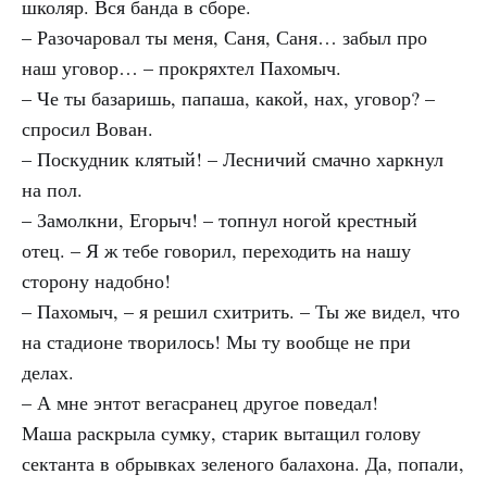
школяр. Вся банда в сборе.
– Разочаровал ты меня, Саня, Саня… забыл про
наш уговор… – прокряхтел Пахомыч.
– Че ты базаришь, папаша, какой, нах, уговор? –
спросил Вован.
– Поскудник клятый! – Лесничий смачно харкнул
на пол.
– Замолкни, Егорыч! – топнул ногой крестный
отец. – Я ж тебе говорил, переходить на нашу
сторону надобно!
– Пахомыч, – я решил схитрить. – Ты же видел, что
на стадионе творилось! Мы ту вообще не при
делах.
– А мне энтот вегасранец другое поведал!
Маша раскрыла сумку, старик вытащил голову
сектанта в обрывках зеленого балахона. Да, попали,