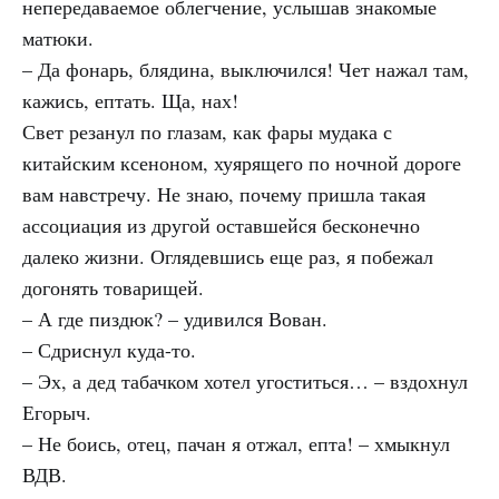
непередаваемое облегчение, услышав знакомые
матюки.
– Да фонарь, блядина, выключился! Чет нажал там,
кажись, ептать. Ща, нах!
Свет резанул по глазам, как фары мудака с
китайским ксеноном, хуярящего по ночной дороге
вам навстречу. Не знаю, почему пришла такая
ассоциация из другой оставшейся бесконечно
далеко жизни. Оглядевшись еще раз, я побежал
догонять товарищей.
– А где пиздюк? – удивился Вован.
– Сдриснул куда-то.
– Эх, а дед табачком хотел угоститься… – вздохнул
Егорыч.
– Не боись, отец, пачан я отжал, епта! – хмыкнул
ВДВ
.