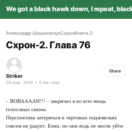
We got a black hawk down, I repeat, bla
Александр Шишковчук
Схрон
Книга 2
Схрон-2. Глава 76
Share
Striker
09 мар. 2024
•
5 min read
–
ВОВААААН
!!! – закричал я во всю мощь
голосовых связок.
Перспектива затеряться в чертовых подземельях
совсем не радует. Блин, но они ведь не могли уйти