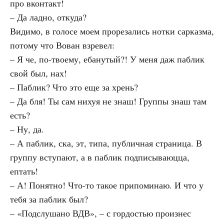
про вконтакт!
– Да ладно, откуда?
Видимо, в голосе моем прорезались нотки сарказма,
потому что Вован взревел:
– Я че, по-твоему, ебанутый?! У меня даж паблик
свой был, нах!
– Паблик? Что это еще за хрень?
– Да бля! Ты сам нихуя не знаш! Группы знаш там
есть?
– Ну, да.
– А паблик, ска, эт, типа, публичная страница. В
группу вступают, а в паблик подписываюцца,
ептать!
– А! Понятно! Что-то такое припоминаю. И что у
тебя за паблик был?
– «Подслушано
ВДВ
», – с гордостью произнес