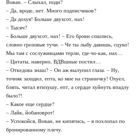
Вован. – Слыхал, поди?
– Да, вроде, нет. Много подписчиков?
– Да дохуя! Больше двухсот, нах!
– Тысяч?
– Больше двухсот, нах! – Его брови сошлись,
словно грозовые тучи. – Че ты лыбу давишь, сцуко!
Мы там с сослуживцами терли, где-чо-как, нах…
– Цитаты, наверно,
ВДВ
шные постил…
– Откедова знаш? – Он аж вылупил глаза. – Ну,
точняк заходил, епта, ко мне на страничку! Охуел,
блять, читал втихушу, епт, а сердце хуйнуть впадлу
было?!
– Какое еще сердце?
– Лайк, йобановрот!
– Успокойся, Вован, не кипятись, – я похлопал по
бронированному плечу.