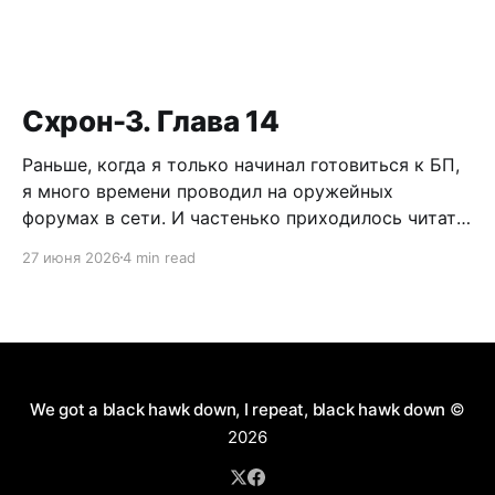
Схрон-3. Глава 14
Раньше, когда я только начинал готовиться к БП,
я много времени проводил на оружейных
форумах в сети. И частенько приходилось читать
дискуссии по поводу самообороны, легализации
27 июня 2026
4 min read
короткоствола и нужно ли это в России. Как
человек практичный, я имел нейтральное мнение
по данному вопросу. Можно долго спорить по
поводу разрешения пистолетов
We got a black hawk down, I repeat, black hawk down
©
2026