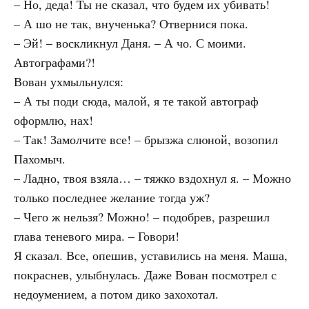
– Но, деда! Ты не сказал, что будем их убивать!
– А шо не так, внученька? Отвернися пока.
– Эй! – воскликнул Даня. – А чо. С моими.
Автографами?!
Вован ухмыльнулся:
– А ты поди сюда, малой, я те такой автограф
оформлю, нах!
– Так! Замолчите все! – брызжа слюной, возопил
Пахомыч.
– Ладно, твоя взяла… – тяжко вздохнул я. – Можно
только последнее желание тогда уж?
– Чего ж нельзя? Можно! – подобрев, разрешил
глава теневого мира. – Говори!
Я сказал. Все, опешив, уставились на меня. Маша,
покраснев, улыбнулась. Даже Вован посмотрел с
недоумением, а потом дико захохотал.