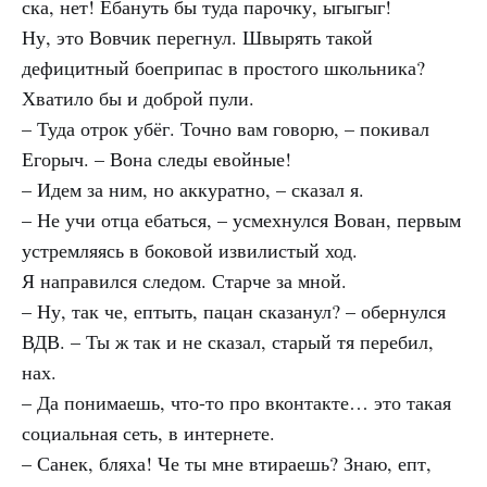
ска, нет! Ебануть бы туда парочку, ыгыгыг!
Ну, это Вовчик перегнул. Швырять такой
дефицитный боеприпас в простого школьника?
Хватило бы и доброй пули.
– Туда отрок убёг. Точно вам говорю, – покивал
Егорыч. – Вона следы евойные!
– Идем за ним, но аккуратно, – сказал я.
– Не учи отца ебаться, – усмехнулся Вован, первым
устремляясь в боковой извилистый ход.
Я направился следом. Старче за мной.
– Ну, так че, ептыть, пацан сказанул? – обернулся
ВДВ
. – Ты ж так и не сказал, старый тя перебил,
нах.
– Да понимаешь, что-то про вконтакте… это такая
социальная сеть, в интернете.
– Санек, бляха! Че ты мне втираешь? Знаю, епт,