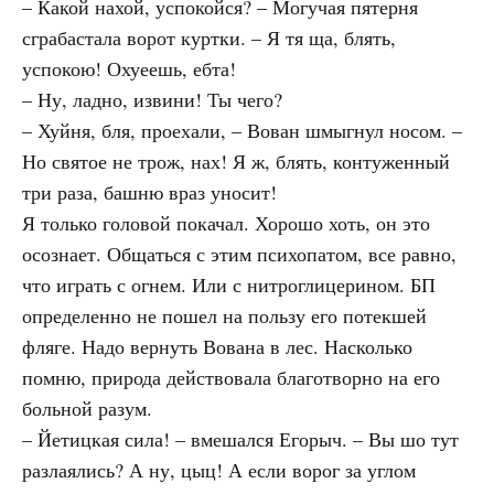
– Какой нахой, успокойся? – Могучая пятерня
сграбастала ворот куртки. – Я тя ща, блять,
успокою! Охуеешь, ебта!
– Ну, ладно, извини! Ты чего?
– Хуйня, бля, проехали, – Вован шмыгнул носом. –
Но святое не трож, нах! Я ж, блять, контуженный
три раза, башню враз уносит!
Я только головой покачал. Хорошо хоть, он это
осознает. Общаться с этим психопатом, все равно,
что играть с огнем. Или с нитроглицерином. БП
определенно не пошел на пользу его потекшей
фляге. Надо вернуть Вована в лес. Насколько
помню, природа действовала благотворно на его
больной разум.
– Йетицкая сила! – вмешался Егорыч. – Вы шо тут
разлаялись? А ну, цыц! А если ворог за углом