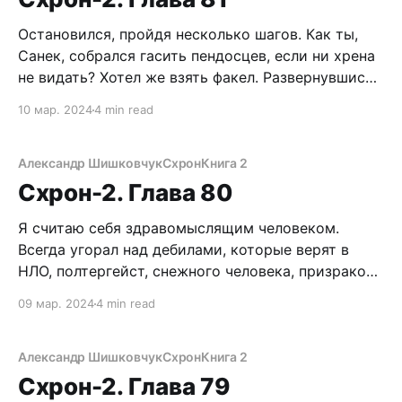
Остановился, пройдя несколько шагов. Как ты,
Санек, собрался гасить пендосцев, если ни хрена
не видать? Хотел же взять факел. Развернувшись,
потопал к догорающему костру. Где же
10 мар. 2024
4 min read
обещанная помощь духов? Пока только
лихорадит что-то, да чертов, сука, гул под
сводами моего пуленепробиваемого черепа.
Александр Шишковчук
Схрон
Книга 2
Развел, колдун ушлый, полюбасу развел. Как в
Схрон-2. Глава 80
Я считаю себя здравомыслящим человеком.
Всегда угорал над дебилами, которые верят в
НЛО, полтергейст, снежного человека, призраков
и прочую чертовщину. Понятно, что ушлые люди
09 мар. 2024
4 min read
тупо спекулируют на невежестве толпы, втюхивая
различные сказочки. Хорошо хоть, мой
совершенный мозг выживальщика надежно
Александр Шишковчук
Схрон
Книга 2
защищен от подобной чепухи железобетонной
Схрон-2. Глава 79
стеной внутренних установок. Однако сейчас, под