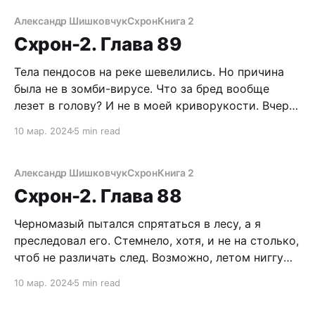
идет на закус. Понятно. Добрались до припасов
очкарика. Почерневший люк в убежище
Александр Шишковчук
Схрон
Книга 2
приоткрыт. Мы с Егорычем решили подождать,
Схрон-2. Глава 89
когда
Тела пендосов на реке шевелились. Но причина
была не в зомби-вирусе. Что за бред вообще
лезет в голову? И не в моей криворукости. Вчера
я умертвил их со стопроцентной гарантией.
10 мар. 2024
5 min read
Вороны. Сотни жирных птиц слетелись на
халявное пиршество и теперь терзали
мороженное мясо, выковыривая лакомые кусочки
Александр Шишковчук
Схрон
Книга 2
из-под брони
Схрон-2. Глава 88
Черномазый пытался спрятаться в лесу, а я
преследовал его. Стемнело, хотя, и не на столько,
чтоб не различать след. Возможно, летом ниггу
выручил бы маскировочный цвет кожи, но сейчас
10 мар. 2024
5 min read
родной снег Карелии выдает с головой все его
неуклюжие метания. Не стоит забывать и об