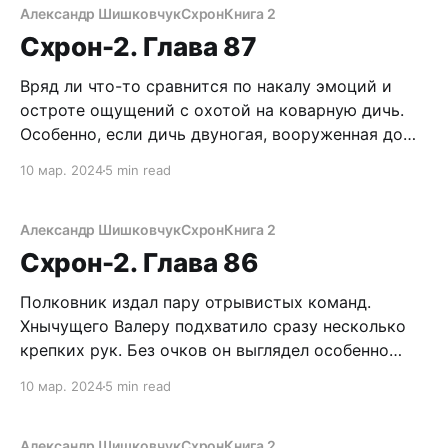
осторожности. Я двигался короткими
Александр Шишковчук
Схрон
Книга 2
уверенными перебежками,
Схрон-2. Глава 87
Вряд ли что-то сравнится по накалу эмоций и
остроте ощущений с охотой на коварную дичь.
Особенно, если дичь двуногая, вооруженная до
зубов. И мечтающая сама прикончить охотника. Я,
10 мар. 2024
5 min read
как мог, старался унять душевный кипеш, война –
это, прежде всего, противостояние разумов.
Адреналин лучше приберечь для боя. Если он
Александр Шишковчук
Схрон
Книга 2
состоится, конечно.
Схрон-2. Глава 86
Полковник издал пару отрывистых команд.
Хнычущего Валеру подхватило сразу несколько
крепких рук. Без очков он выглядел особенно
жалко и несуразно. Посыпались удары, камрад
10 мар. 2024
5 min read
исчез, скрытый десятками спин. Только
визгливые вопли извещали о том, что его пиздят.
Причем жестко. Не скрою, это доставляло
Александр Шишковчук
Схрон
Книга 2