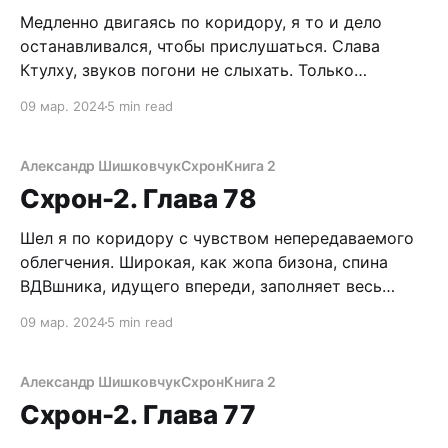
Медленно двигаясь по коридору, я то и дело
останавливался, чтобы прислушаться. Слава
Ктулху, звуков погони не слыхать. Только
шуршание крысиных лап в темноте, треск
09 мар. 2024
5 min read
рвущейся паутины, да тяжелый метроном капели.
Куда меня занесло, черт побери? Что это за
канализация такая? Где колодцы, где выходы
Александр Шишковчук
Схрон
Книга 2
наверх? Кстати, о колодцах. Пять минут
Схрон-2. Глава 78
Шел я по коридору с чувством непередаваемого
облегчения. Широкая, как жопа бизона, спина
ВДВшника, идущего впереди, заполняет весь
проход. Поэтому едва не споткнулся о тела двух
09 мар. 2024
5 min read
убитых конвоиров. Бля, этот десантник совсем
поехавший! Нахрена он сделал с ними такое?
Присев, с содроганием принялся искать бумажку.
Александр Шишковчук
Схрон
Книга 2
Мне надо поскорей надеть штаны,
Схрон-2. Глава 77