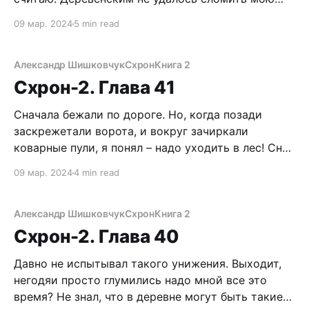
сверхпрочную, как легированная сталь, волю, что
09 мар. 2024
5 min read
позволило совершить дерзкий побег. Однако
ядерный апокалипсис постоянно подкидывает все
новые коварства, смертоносные ловушки и лютый
Александр Шишковчук
Схрон
Книга 2
гемор. Каждый следующий шаг сложнее
Схрон-2. Глава 41
предыдущего, будущее
Сначала бежали по дороге. Но, когда позади
заскрежетали ворота, и вокруг зачиркали
коварные пули, я понял – надо уходить в лес! Снег
может быть по пояс, да и плевать! Настырных
09 мар. 2024
4 min read
селян это тоже задержит. Рванув за ворот
дубленки, обозначил пленнице новое направление.
Альбинка усвоила серьезность моих намерений и
Александр Шишковчук
Схрон
Книга 2
покорно двигалась в
Схрон-2. Глава 40
Давно не испытывал такого унижения. Выходит,
негодяи просто глумились надо мной все это
время? Не знал, что в деревне могут быть такие