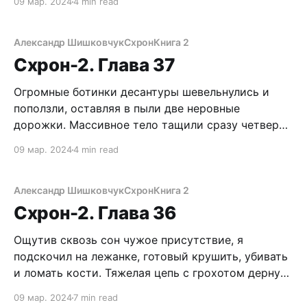
09 мар. 2024
4 min read
снял капюшон и покрытую ледяным конденсатом
ветрозащитную маску, в ноздри ударили
головокружительные запахи домашней стряпни.
Александр Шишковчук
Схрон
Книга 2
Играет музыка с моей флэшки. Снял потертый
Схрон-2. Глава 37
рюкзак, повесил на крючок
Огромные ботинки десантуры шевельнулись и
поползли, оставляя в пыли две неровные
дорожки. Массивное тело тащили сразу четверо
мужиков. Блин, Вован так и не пришел в себя.
09 мар. 2024
4 min read
Неужто, я так сильно его ушатал? От удара
палкой по башке, об которую можно разбивать
даже силикатные кирпичи, он вырубился? Что-то
Александр Шишковчук
Схрон
Книга 2
здесь не
Схрон-2. Глава 36
Ощутив сквозь сон чужое присутствие, я
подскочил на лежанке, готовый крушить, убивать
и ломать кости. Тяжелая цепь с грохотом дернула
обратно. Все равно принял боевую стойку, потому
09 мар. 2024
7 min read
что в сновидении как раз отрабатывал