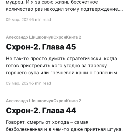
мудрец. И я за свою жизнь бессчетное
количество раз находил этому подтверждение.
Да что тут говорить, и сам, бывало, творил
09 мар. 2024
5 min read
херню. Но то, что отмочили деревенские,
заставило меня искренне в голос рассмеяться.
Можно было не опасаться, что услышат. Дикий
Александр Шишковчук
Схрон
Книга 2
рев «Сушки» перекрывал все. Даже выстрелы
Схрон-2. Глава 45
Не так-то просто думать стратегически, когда
готов пристрелить кого угодно за тарелку
горячего супа или гречневой каши с топленым
маслом и годным тушняком. В каждом из нас
09 мар. 2024
5 min read
живет зверь, дремлющий до поры. Но во время
угрозы существования древняя сущность,
порождение сотен миллионов лет эволюции,
Александр Шишковчук
Схрон
Книга 2
пробуждается, заставляя заткнуться никчемный
Схрон-2. Глава 44
разум.
Говорят, смерть от холода – самая
безболезненная и в чем-то даже приятная штука.