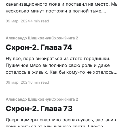
канализационного люка и поставил на место. Мы
несколько минут постояли в полной тьме.
Слышно только кряхтение Егорыча, да
09 мар. 2024
4 min read
приглушенные звуки перестрелки с улицы. Капец,
блин, я покачал головой, разворошили осиное
гнездо. Но теперь-то все ништяк, мы в
Александр Шишковчук
Схрон
Книга 2
безопасности. Или нет? – У кого-нибудь
Схрон-2. Глава 74
Ну все, пора выбираться из этого городишки.
Пушечное мясо выполнило свою роль и даже
осталось в живых. Как бы кому-то не хотелось
обратного. Не так-то просто устранить такого
09 мар. 2024
6 min read
продвинутого выживальщика, как я. Куда же
бежать? В дыму нихрена не видно. Безветренная
погода, похоже, благоволит планам Спауна и
Александр Шишковчук
Схрон
Книга 2
Юрца.
Схрон-2. Глава 73
Дверь камеры сварливо распахнулась, заставив
прищуриться от хлынувшего света. Где-то