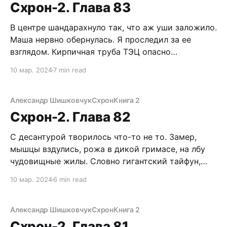
нужна! Смотри, все готово! – махнул в сторону
Схрон-2. Глава 83
В центре шандарахнуло так, что аж уши заложило.
Маша нервно обернулась. Я проследил за ее
взглядом. Кирпичная труба ТЭЦ опасно
накренилась, но не замерла, как Пизанская башня,
10 мар. 2024
7 min read
а рухнула, вздымая тучи пыли, осколков и сажи.
Фигасе, Вова разбушевался не на шутку,
усмехнувшись, подумал я и вернулся к
Александр Шишковчук
Схрон
Книга 2
прерванному занятию. Вскоре
Схрон-2. Глава 82
С десантурой творилось что-то не то. Замер,
мышцы вздулись, рожа в дикой гримасе, на лбу
чудовищные жилы. Словно гигантский тайфун,
затянувший полнеба чернотой, готовый
10 мар. 2024
6 min read
разразиться адским шквалом и тотальным
дестроем. Я медленно отступал, неотрывно глядя
на Вована. Прощай, Кандалакша… ВДВ и так
Александр Шишковчук
Схрон
Книга 2
наглухо сдвинут на всю башню, люто контужен
Схрон-2. Глава 81