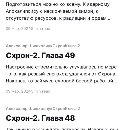
Подготовиться можно ко всему. К ядерному
Апокалипсису с нескончаемой зимой, к
отсутствию ресурсов, к радиации и ордам
обезумевших бандитов и мародеров. Нужны
09 мар. 2024
5 min read
только соответствующие навыки, оружие и
припасы. Единственное, что повергает в трепет и
уныние бесстрашного выживальщика, это
Александр Шишковчук
Схрон
Книга 2
извечная женская фраза: «Нам нужно серьезно
Схрон-2. Глава 49
поговорить…» Блять, будто до этого общались
Настроение стремительно улучшалось по мере
того, как резвый снегоход удалялся от Схрона.
Наконец-то займусь суровой боевой работой
настоящего выживальщика. Думаю, во время
09 мар. 2024
5 min read
обмена пленными, деревенские устроят какую-
нибудь стремную пакость. И схватки, скорей
всего, не избежать. Ничего. Корд соскучился по
Александр Шишковчук
Схрон
Книга 2
крови негодяев. Смертоносные очереди очистят
Схрон-2. Глава 48
планету от зла. Но,
Так, нужно рассуждать логически. Наверно, они