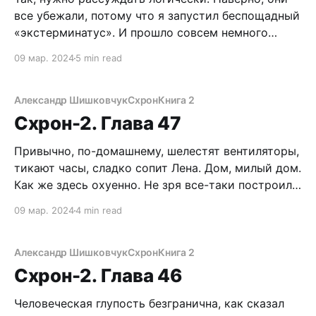
все убежали, потому что я запустил беспощадный
«экстерминатус». И прошло совсем немного
времени, раз до сих пор жив. Надо срочно
09 мар. 2024
5 min read
вернуть капсулу с цирконием на место! Может,
еще не хапнул смертельную дозу радиации.
Стоп… какой цирконий? Там же должен быть
Александр Шишковчук
Схрон
Книга 2
стронций-90… Неожиданно в
Схрон-2. Глава 47
Привычно, по-домашнему, шелестят вентиляторы,
тикают часы, сладко сопит Лена. Дом, милый дом.
Как же здесь охуенно. Не зря все-таки построил
Схрон. А завтра опять выбираться наружу… не без
09 мар. 2024
4 min read
труда удалось прогнать мысли о предстоящей
операции. Сейчас главное – хорошо отдохнуть. Я
начал проваливаться в сон. Но мне помешали.
Александр Шишковчук
Схрон
Книга 2
«Блин,
Схрон-2. Глава 46
Человеческая глупость безгранична, как сказал