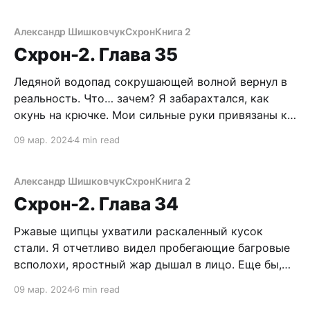
предстоящий бой с Вованом. Как не напрягал
свои зоркие глаза, темнота скрывала незнакомца.
Александр Шишковчук
Схрон
Книга 2
Я видел только черную
Схрон-2. Глава 35
Ледяной водопад сокрушающей волной вернул в
реальность. Что… зачем? Я забарахтался, как
окунь на крючке. Мои сильные руки привязаны к
потолочной балке какого-то сарая, а ноги едва
09 мар. 2024
4 min read
касаются пола. Расплывающаяся картинка
сфокусировалась, но это совершенно не
обрадовало, потому что прямо в лицо прилетел
Александр Шишковчук
Схрон
Книга 2
мясистый кулак. Я вновь провалился в
Схрон-2. Глава 34
Ржавые щипцы ухватили раскаленный кусок
стали. Я отчетливо видел пробегающие багровые
всполохи, яростный жар дышал в лицо. Еще бы,
ведь эта горячая хуйня в трех сантиметрах от
09 мар. 2024
6 min read
моего носа! Щербатый кузнец вставил пылающую