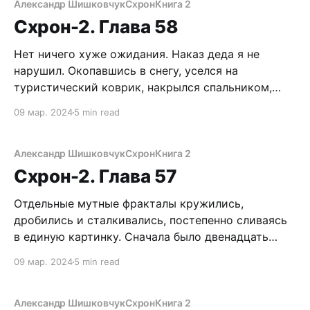
продуманный параноик со стажем, каким местом
Александр Шишковчук
Схрон
Книга 2
думал? Блин, сейчас пендосцы повяжут Егорыча,
Схрон-2. Глава 58
найдут мой рюкзак и Сайгу.
Нет ничего хуже ожидания. Наказ деда я не
нарушил. Окопавшись в снегу, уселся на
туристический коврик, накрылся спальником,
чтобы не замерзнуть, а сверху для маскировки
09 мар. 2024
5 min read
накинул маскхалат. Для спасения от холода и
снятия напряжения, периодически, раз в полчаса,
прикладывался к заветной фляжке. Блин, ну где
Александр Шишковчук
Схрон
Книга 2
же Егорыч? От скуки я
Схрон-2. Глава 57
Отдельные мутные фракталы кружились,
дробились и сталкивались, постепенно сливаясь
в единую картинку. Сначала было двенадцать
Егорычей. Они занимались тем, что начищали
09 мар. 2024
5 min read
винтовку Мосина, временами бросая на меня
лукавый взгляд из-под кустистых бровей. Затем
Егорычей стало шесть, потом три, два… и
Александр Шишковчук
Схрон
Книга 2