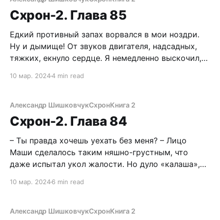
определенное удовлетворение моему жаждущему
Схрон-2. Глава 85
справедливости сердцу. Черт, пендосский
Едкий противный запах ворвался в мои ноздри.
Ну и дымище! От звуков двигателя, надсадных,
тяжких, екнуло сердце. Я немедленно выскочил,
кашляя и продирая глаза. Поспал, блин,
10 мар. 2024
4 min read
называется. Надо было глушить движок. И так бы
не замерз, в своей-то офигительной снаряге.
Прекрасный сон с восхитительно горящими
Александр Шишковчук
Схрон
Книга 2
шлюхами медленно растворялся в
Схрон-2. Глава 84
– Ты правда хочешь уехать без меня? – Лицо
Маши сделалось таким няшно-грустным, что
даже испытал укол жалости. Но дуло «калаша»,
направленного в живот, развеяло сомнения в ее
10 мар. 2024
6 min read
невменяемости. – Да не, ты чего! – Я улыбнулся
максимально доброжелательно, сверкнув
металлокерамикой. – Я тебе не нужна? – Конечно
Александр Шишковчук
Схрон
Книга 2