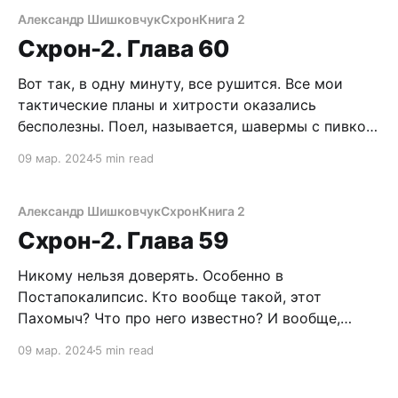
сетки, набитые все той же… правильно, чертовой
Александр Шишковчук
Схрон
Книга 2
вонючей рыбой!
Схрон-2. Глава 60
Вот так, в одну минуту, все рушится. Все мои
тактические планы и хитрости оказались
бесполезны. Поел, называется, шавермы с пивком.
Почему, блин, Пахомыч не сказал, что нужны
09 мар. 2024
5 min read
документы? Конечно, я бы не побежал в Схрон за
паспортом и водительскими правами, но
передвигался бы по городу не так открыто. А
Александр Шишковчук
Схрон
Книга 2
может,
Схрон-2. Глава 59
Никому нельзя доверять. Особенно в
Постапокалипсис. Кто вообще такой, этот
Пахомыч? Что про него известно? И вообще,
наивность Егорыча, который положился на
09 мар. 2024
5 min read
знакомого, живущего в оккупированном городе,
конечно, удивляет. Но я-то, расчетливый,