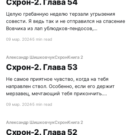
Схрон-2. Глава 54
я натоптал в окрестностях Схрона.
Целую гребанную неделю терзали угрызения
совести. Я ведь так и не отправился на спасение
Вовчика из лап ублюдков-пендосов,
оккупировавших Кандалакшу. Казнят ли его,
09 мар. 2024
5 min read
отправят ли на арену? Продержится ли десантура
до моего прихода или будет убит толпой
маньяков во славу бога Жести? Приходилось
Александр Шишковчук
Схрон
Книга 2
мучиться этими вопросами, потому что Лена
Схрон-2. Глава 53
Не самое приятное чувство, когда на тебя
направлен ствол. Особенно, если его держит
мерзавец, мечтающий тебя прикончить.
Внутренности непроизвольно стынут,
09 мар. 2024
5 min read
мускулатура напрягается в бесполезной надежде
сдержать пулю. Липкий пот на спине и
адреналиновый шторм по всему организму. Как
Александр Шишковчук
Схрон
Книга 2
же так получилось, что меня, опытного
Схрон-2. Глава 52