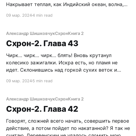
Накрывает теплая, как Индийский океан, волна,
которая подхватывает, унося из коченеющего
09 мар. 2024
4 min read
похожего на трупик тела. Я бы, может, рад был
такому концу… да вот хрен там! Меня лихорадило
не по-детски, словно на электрическом стуле.
Александр Шишковчук
Схрон
Книга 2
Никакого тепла,
Схрон-2. Глава 43
Чирк… чирк… чирк… блять! Вновь крутанул
колесико зажигалки. Искра есть, но пламя не
идет. Склонившись над горкой сухих веток и
бересты, чувствую, как лютая стужа высасывает
09 мар. 2024
5 min read
жизнь из моего мощного организма. Но я не
беспомощный горожанин, впервые выбравшийся
на природу. Я, можно сказать, мастер спорта по
Александр Шишковчук
Схрон
Книга 2
выживанию. Отодрав примерзший магазин
Схрон-2. Глава 42
Говорят, сложней всего начать, совершить первое
действие, а потом пойдет по накатанной? Я так не
считаю. Деревенским не удалось сломить мою