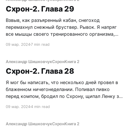
посливать
Схрон-2. Глава 29
Взвыв, как разъяренный кабан, снегоход
перемахнул снежный бруствер. Рывок. Я напряг
все мышцы своего тренированного организма,
стараясь не отпустить веревку. Короткий полет,
09 мар. 2024
7 min read
показавшийся вечностью, и лыжи с грохотом
врезаются в заледеневшую поверхность. Не
сумев удержать равновесие, больно приложился
Александр Шишковчук
Схрон
Книга 2
копчиком. Вован, даже не заметив, потерю
Схрон-2. Глава 28
лучшего бойца, поддал газу. – Эй! Стойте!
Я мог бы написать, что несколько дней провел в
блаженном ничегонеделании. Попивал пивко
перед компом, бродил по Схрону, щипал Ленку за
попец или полировал Сайгу. Однако никто не
09 мар. 2024
4 min read
предоставил мне такой возможности. Гребанный
апокалипсис. Зато не скучно, хоть это «радует».
Постоянно происходит какой-либо невероятный
Александр Шишковчук
Схрон
Книга 2