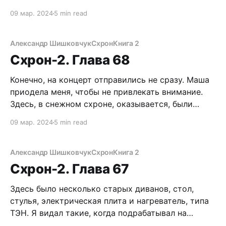
чертову Кандалакшу, а не остался в Схроне.
09 мар. 2024
5 min read
Быстрая серия выстрелов. Бесшумные пули
прилетали из темноты, опрокидывая гопников
одного за другим. Уроды с воплями бросались
Александр Шишковчук
Схрон
Книга 2
врассыпную, но невидимый стрелок не оставил
Схрон-2. Глава 68
ни
Конечно, на концерт отправились не сразу. Маша
приодела меня, чтобы не привлекать внимание.
Здесь, в снежном схроне, оказывается, были
комплекты амерских шмоток, которые пацаны
09 мар. 2024
5 min read
дернули со складов. Теперь я выгляжу, как пендос
на вечерней прогулке. Будем надеяться, нас не
тормознет патруль. Хотя, на этот случай есть
Александр Шишковчук
Схрон
Книга 2
револьвер. Выбравшись из снежного
Схрон-2. Глава 67
Здесь было несколько старых диванов, стол,
стулья, электрическая плита и нагреватель, типа
ТЭН. Я видал такие, когда подрабатывал на
стройках после школы. Маша нажала