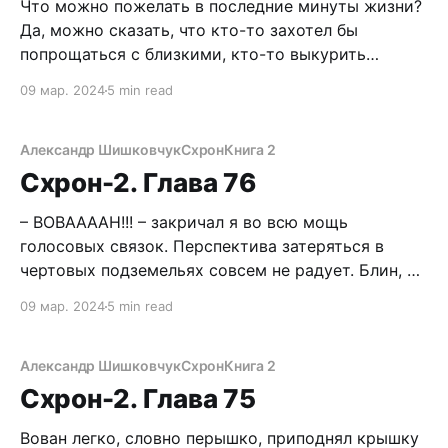
Что можно пожелать в последние минуты жизни?
Да, можно сказать, что кто-то захотел бы
попрощаться с близкими, кто-то выкурить
крайнюю сигарету, а кто-то выпить бутылку
09 мар. 2024
5 min read
текилы и станцевать макарену. Неважно, что
делать, главное, чтоб длились, длились эти
бесценные мгновения, чтобы насладиться каждой
Александр Шишковчук
Схрон
Книга 2
бесценной крупицей собственных песочных часов
Схрон-2. Глава 76
– ВОВААААН!!! – закричал я во всю мощь
голосовых связок. Перспектива затеряться в
чертовых подземельях совсем не радует. Блин, но
они ведь не могли уйти далеко? Правда, до этого
09 мар. 2024
5 min read
целую минуту щипал себя за бицепс, надеясь
проснуться. Хренушки. А я уж чуть было не
подумал, что события последних месяцев – БП,
Александр Шишковчук
Схрон
Книга 2
Схрон, Лена,
Схрон-2. Глава 75
Вован легко, словно перышко, приподнял крышку