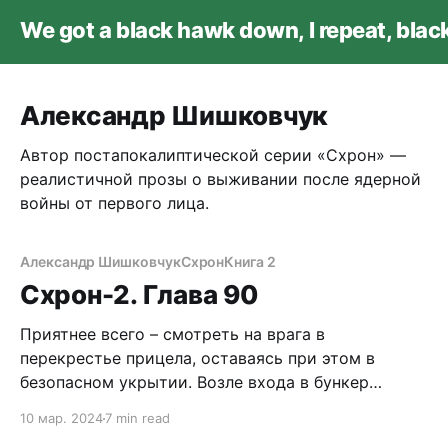
We got a black hawk down, I repeat, bla
Александр Шишковчук
Автор постапокалиптической серии «Схрон» —
реалистичной прозы о выживании после ядерной
войны от первого лица.
Александр Шишковчук
Схрон
Книга 2
Схрон-2. Глава 90
Приятнее всего – смотреть на врага в
перекрестье прицела, оставаясь при этом в
безопасном укрытии. Возле входа в бункер
Валеры горит костер. Рядом с ним пяток
10 мар. 2024
7 min read
пендосов. Передают по кругу бутылку. Тушняк