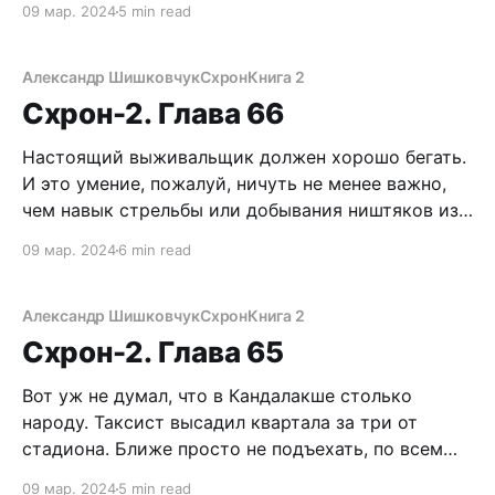
09 мар. 2024
5 min read
выключатель. Свет красиво заискрился,
отражаясь от снежных сводов. Хорошее убежище.
Чем-то напоминает мой Схрон. Не такое
Александр Шишковчук
Схрон
Книга 2
надежное, конечно, в плане постоянного
Схрон-2. Глава 66
проживания, но отсидеться самое
Настоящий выживальщик должен хорошо бегать.
И это умение, пожалуй, ничуть не менее важно,
чем навык стрельбы или добывания ништяков из
дикой природы. Хороший бегун может часами
09 мар. 2024
6 min read
преследовать раненную дичь, совершать длинные
марш-броски по тылам противника, да и просто
свалить на третьей космической скорости в
Александр Шишковчук
Схрон
Книга 2
случае смертельной опасности. Прокачивать
Схрон-2. Глава 65
общую
Вот уж не думал, что в Кандалакше столько
народу. Таксист высадил квартала за три от
стадиона. Ближе просто не подъехать, по всем
улочкам стекались плотные массы горожан.
09 мар. 2024
5 min read