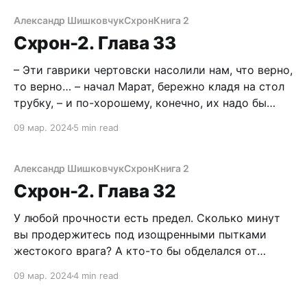
заготовку в отверстие между створками
ошейника и звонким ударом кувалды расплющил
Александр Шишковчук
Схрон
Книга 2
ее. Затем ловко склепал звено цепи
Схрон-2. Глава 33
– Эти гаврики чертовски насолили нам, что верно,
то верно… – начал Марат, бережно кладя на стол
трубку, – и по-хорошему, конечно, их надо бы
вздернуть на ближайшей сосне. Но подумайте вот
09 мар. 2024
5 min read
о чем. Наши партнеры из-за океана, что сидят в
Кандалакше, заплатят хорошую цену за двух
бойцов для Арены. – Америкашки…
Александр Шишковчук
Схрон
Книга 2
Схрон-2. Глава 32
У любой прочности есть предел. Сколько минут
вы продержитесь под изощренными пытками
жестокого врага? А кто-то бы обделался от
одного вида «инструментария». Я не знаю, где
09 мар. 2024
4 min read
находится мой предел, на какой отметке. Знаю
только одно наверняка – моя стальная воля не