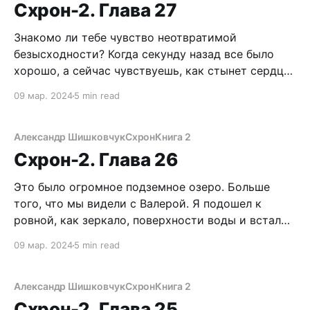
пиздец. – Саша, Саша, проснись! – испуганно
Схрон-2. Глава 27
Знакомо ли тебе чувство неотвратимой
безысходности? Когда секунду назад все было
хорошо, а сейчас чувствуешь, как стынет сердце,
замирает дыхание, леденеют руки, кровь стучит в
09 мар. 2024
5 min read
висках, и ты не можешь говорить. Но больше
всего давит жуткая звенящая тишина. Лезть
наверх совершенно не хочется, я понимаю, что
Александр Шишковчук
Схрон
Книга 2
там увижу. Подняв руку
Схрон-2. Глава 26
Это было огромное подземное озеро. Больше
того, что мы видели с Валерой. Я подошел к
ровной, как зеркало, поверхности воды и встал
рядом с Вованом. Удивился бы гораздо меньше,
09 мар. 2024
5 min read
если бы увидел пусковые установки ФАУ-2,
сбитую тарелку инопланетян или гробницу
древних гипербореев. Но меньше всего в пещере,
Александр Шишковчук
Схрон
Книга 2
в недрах
Схрон-2. Глава 25