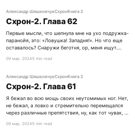
ублюдка. Поэтому я принял единственно верное
решение. Опрокинулся на спину и ногами
Александр Шишковчук
Схрон
Книга 2
перекинул через себя массивное тело. Бугай,
Схрон-2. Глава 62
ожидавший,
Первые мысли, что шепнула мне на ухо подружка-
паранойя, это: «Ловушка! Западня!». Но что еще
оставалось? Снаружи беготня, ор, меня ищут.
Того и гляди начнут прочесывать подъезды. А
09 мар. 2024
5 min read
если квартиры? Взведя курок револьвера, я
последовал за девушкой на второй этаж.
Интересно, с кем она живет? Так и не узнал ведь,
Александр Шишковчук
Схрон
Книга 2
Схрон-2. Глава 61
Я бежал во всю мощь своих неутомимых ног. Нет,
не бежал, а ловко и стремительно перемещался
через различные препятствия, ну, как тот чувак, в
фильме «13 район». Перескакивал конвейеры с
09 мар. 2024
5 min read
вонючей рыбой, уворачивался от крюков,
которые на кран-балках перемещали огромные