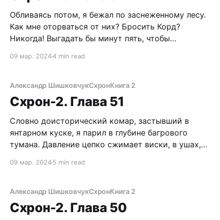
выживальщика, застал врасплох этот дрищ? Где
Обливаясь потом, я бежал по заснеженному лесу.
Как мне оторваться от них? Бросить Корд?
Никогда! Выгадать бы минут пять, чтобы
справиться с заклинившим патроном. Но
09 мар. 2024
4 min read
преследователи вошли в раж, где-то за спиной
слышны крики, тявканье псов, вокруг свистят
пули. Не зря, не зря все-таки тренировался перед
Александр Шишковчук
Схрон
Книга 2
БП. Попробуйте,
Схрон-2. Глава 51
Словно доисторический комар, застывший в
янтарном куске, я парил в глубине багрового
тумана. Давление цепко сжимает виски, в ушах,
будто раскаты царь-колокола. Неужели это все?
09 мар. 2024
5 min read
Но я мыслю, следовательно, существую. Вот
только ни шевельнуться, ни вдохнуть. Хорошо,
хоть это не больно. Просто медленно
Александр Шишковчук
Схрон
Книга 2
погружаешься все глубже и глубже… внезапно
Схрон-2. Глава 50