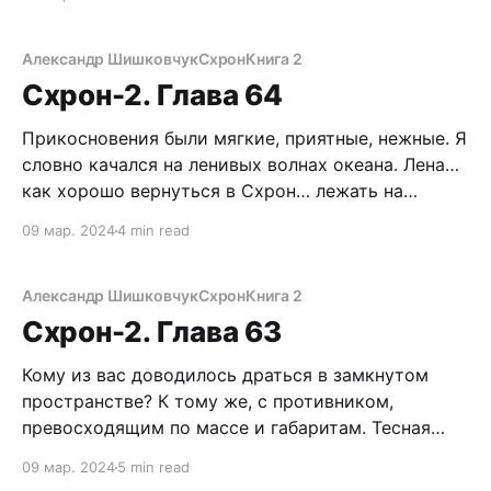
Скорей всего, и с окрестных поселков понаехали.
Но это даже хорошо. Больше шансов остаться не
узнанным в такой толпе. Кстати, таксист оказался
Александр Шишковчук
Схрон
Книга 2
тот
Схрон-2. Глава 64
Прикосновения были мягкие, приятные, нежные. Я
словно качался на ленивых волнах океана. Лена…
как хорошо вернуться в Схрон… лежать на
кровати, нихуя не делать… стоп! Какой Схрон? Я
09 мар. 2024
4 min read
ведь должен спасти Вована! По кусочкам начали
возвращаться воспоминания. Кандалакша,
рыбзавод, Таня… потом я переоделся в пендоса…
Александр Шишковчук
Схрон
Книга 2
а потом. Бля, да меня
Схрон-2. Глава 63
Кому из вас доводилось драться в замкнутом
пространстве? К тому же, с противником,
превосходящим по массе и габаритам. Тесная
прихожая не располагала к близкому контакту.
09 мар. 2024
5 min read
Даже с вертухи не ушатать агрессивного