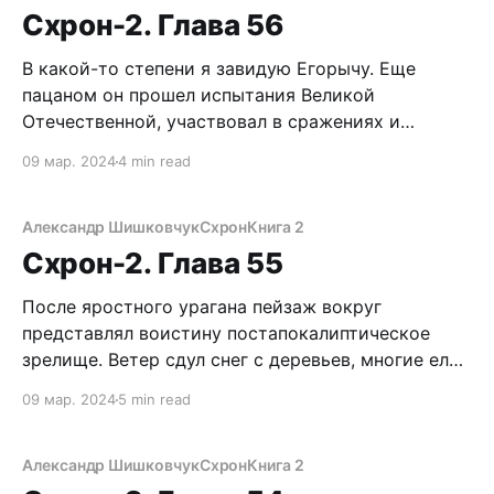
наконец, с громким «чпок!» слились воедино.
Схрон-2. Глава 56
Голова адски звенит.
В какой-то степени я завидую Егорычу. Еще
пацаном он прошел испытания Великой
Отечественной, участвовал в сражениях и
разведывательных рейдах в немецкие тылы.
09 мар. 2024
4 min read
Потом долгие годы отлавливал браконьеров,
следил за порядком в доверенных ему
карельских лесах, вел учет поголовья животных.
Александр Шишковчук
Схрон
Книга 2
Даже Третья Мировая обошла стороной деда,
Схрон-2. Глава 55
зато сам он отправил
После яростного урагана пейзаж вокруг
представлял воистину постапокалиптическое
зрелище. Ветер сдул снег с деревьев, многие елки
лишились даже веток и торчали ободранными
09 мар. 2024
5 min read
мачтами. Еще больше повалило или выдрало с
корнем. Полнейший хаос. Все это сильно
затрудняет движение. Одно радует –
Александр Шишковчук
Схрон
Книга 2
безжалостная стихия стерла все следы, которые