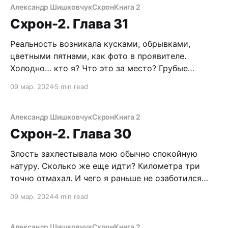
даст ни единого шанса этим уродам получить
Александр Шишковчук
Схрон
Книга 2
координаты Схрона.
Схрон-2. Глава 31
Реальность возникала кусками, обрывками,
цветными пятнами, как фото в проявителе.
Холодно… кто я? Что это за место? Грубые
бревенчатые стены, земляной пол и лавка с
09 мар. 2024
5 min read
занозами, на которой я лежу. Что за херня?
Голова взорвалась болью, от одной попытки
напрячь память. Какая-то стрельба, заснеженный
Александр Шишковчук
Схрон
Книга 2
лес, а в нем уютный
Схрон-2. Глава 30
Злость захлестывала мою обычно спокойную
натуру. Сколько же еще идти? Километра три
точно отмахал. И чего я раньше не озаботился
запасами бензина? У меня ведь тоже есть
09 мар. 2024
4 min read
снегоход и даже не один. Только без топлива это
груда металлолома. Где же его раздобыть?
Может устроить рейд в Кандалакшу и там
Александр Шишковчук
Схрон
Книга 2