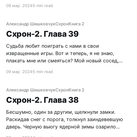
мастера троллинга. Конечно, я и до этого не
09 мар. 2024
5 min read
терял бдительность и не доверял Председателю,
но почему тогда чувство, будто макнули головой
в сортир, полный дерьма? А сейчас еще
Александр Шишковчук
Схрон
Книга 2
Схрон-2. Глава 39
Судьба любит поиграть с нами в свои
извращенные игры. Вот и теперь, я не знаю,
плакать мне или смеяться? Мой новый сосед,
такой же гость этой гостеприимной деревушки,
09 мар. 2024
5 min read
стоял на коленях, подслеповато щурясь в
полумраке и растирал развязанные руки. В
изодранной дубленке, грязной шапке модели
Александр Шишковчук
Схрон
Книга 2
«петушок» и с небритой физиономией
Схрон-2. Глава 38
Бесшумно, один за другим, щелкнули замки.
Раскидав снег с порога, толкнул заиндевевшую
дверь. Черную вьюгу ядерной зимы озарило
мягкое свечение. Родной Схрон. Пройдя внутрь,