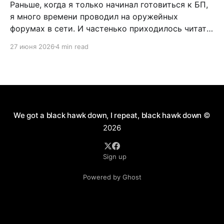
Раньше, когда я только начинал готовиться к БП,
я много времени проводил на оружейных
форумах в сети. И частенько приходилось читать
дискуссии по поводу самообороны, легализации
27 июня 2026
4 min read
короткоствола и нужно ли это в России. Как
человек практичный, я имел нейтральное мнение
по данному вопросу. Можно долго спорить по
поводу разрешения пистолетов
We got a black hawk down, I repeat, black hawk down
©
2026
Sign up
Powered by Ghost