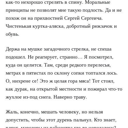
как-то нехорошо стрелять в спину. Моральные
принципы не позволят мне такую подлость. Да и не
похож он на прихвостней Сергей Сергеича.
Чистенькая куртка-аляска, добротный рюкзачок и
обувь.
Держа на мушке загадочного стрелка, не спеша
подошел. Не реагирует, странно… Я посмотрел,
куда он целится. Там, среди редкого перелесья,
метрах в пятистах по склону сопки топтался лось.
О, нихрене се! Это ж целая гора мяса! Тот стоял,
как дурак, на открытой местности и пожирал что-то
жухлое из-под снега. Наверно траву.
Жаль, конечно, мешать человеку, но нельзя
допустить, чтобы этот дурень пальнул. Кто знает,
вдруг, мародеры из райцентра где-то неподалеку?