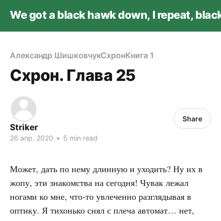
We got a black hawk down, I repeat, bla
Александр Шишковчук
Схрон
Книга 1
Схрон. Глава 25
Share
Striker
26 апр. 2020
•
5 min read
Может, дать по нему длинную и уходить? Ну их в
жопу, эти знакомства на сегодня! Чувак лежал
ногами ко мне, что-то увлеченно разглядывая в
оптику. Я тихонько снял с плеча автомат… нет,