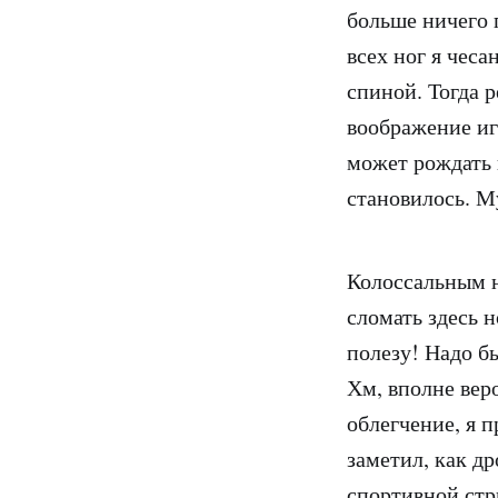
больше ничего 
всех ног я чеса
спиной. Тогда р
воображение иг
может рождать 
становилось. М
Колоссальным н
сломать здесь н
полезу! Надо б
Хм, вполне вер
облегчение, я 
заметил, как др
спортивной ст