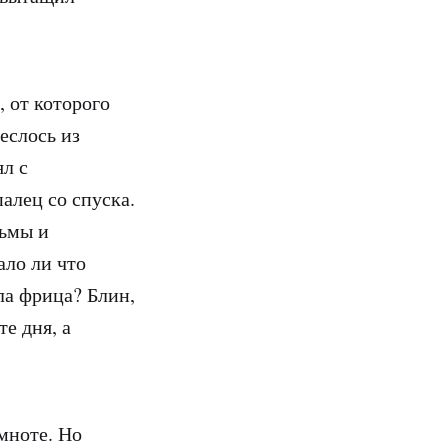
, от которого
еслось из
ял с
алец со спуска.
тьмы и
ало ли что
ла фрица? Блин,
те дня, а
мноте. Но