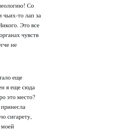
леологию! Со
 чьих-то лап за
Никого. Это все
органах чувств
гче не
тало еще
ен я еще сюда
ро это место?
ь принесла
ую сигарету,
в моей