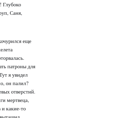
! Глубоко
руп, Саня,
кочурился еще
келета
торвалась.
ать патроны для
Тут я увидел
о, он палил?
евых отверстий.
йги мертвеца,
 и какие-то
 вытащил