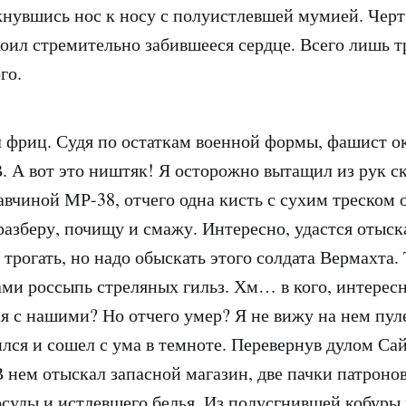
лкнувшись нос к носу с полуистлевшей мумией. Черт
коил стремительно забившееся сердце. Всего лишь т
го.
л фриц. Судя по остаткам военной формы, фашист о
В
. А вот это ништяк! Я осторожно вытащил из рук с
вчиной МР-38, отчего одна кисть с сухим треском о
разберу, почищу и смажу. Интересно, удастся отыск
трогать, но надо обыскать этого солдата Вермахта. 
ами россыпь стреляных гильз. Хм… в кого, интересн
я с нашими? Но отчего умер? Я не вижу на нем пул
ился и сошел с ума в темноте. Перевернув дулом Са
В нем отыскал запасной магазин, две пачки патронов
осуды и истлевшего белья. Из полусгнившей кобуры