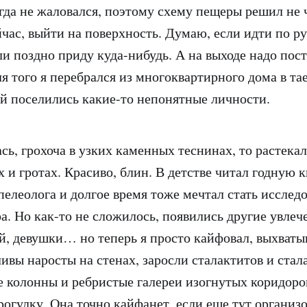
гда не жаловался, поэтому схему пещеры решил не ч
ейчас, выйти на поверхность. Думаю, если идти по р
ли поздно приду куда-нибудь. А на выходе надо пос
ля того я перебрался из многоквартирного дома в т
й поселились какие-то непонятные личности.
ась, грохоча в узких каменных теснинах, то растека
х и гротах. Красиво, блин. В детстве читал годную 
пелеолога и долгое время тоже мечтал стать исслед
а. Но как-то не сложилось, появились другие увлече
, девушки… но теперь я просто кайфовал, выхваты
ивы наросты на стенах, заросли сталактитов и стал
 колонны и ребристые галереи изогнутых коридоро
рогулку. Она точно кайфанет, если еще тут организ