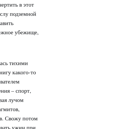
ертить в этот
услу подземной
тавить
аежное убежище,
лась тихими
книгу какого-то
ователем
ния – спорт,
вая лучом
агмитов,
в. Свожу потом
овать ужин при