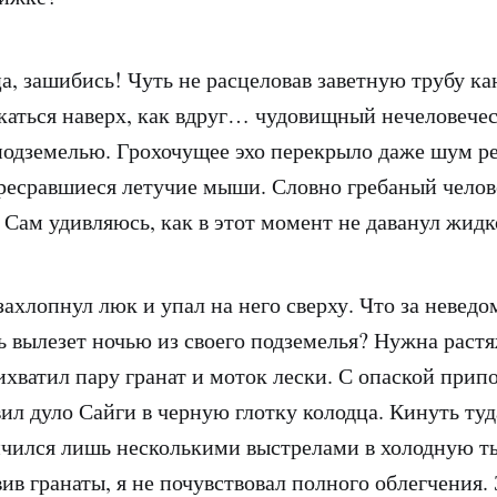
ца, зашибись! Чуть не расцеловав заветную трубу ка
каться наверх, как вдруг… чудовищный нечеловечес
подземелью. Грохочущее эхо перекрыло даже шум ре
ресравшиеся летучие мыши. Словно гребаный челове
 Сам удивляюсь, как в этот момент не даванул жидк
захлопнул люк и упал на него сверху. Что за невед
ь вылезет ночью из своего подземелья? Нужна растя
хватил пару гранат и моток лески. С опаской прип
ил дуло Сайги в черную глотку колодца. Кинуть туд
ичился лишь несколькими выстрелами в холодную т
ив гранаты, я не почувствовал полного облегчения.