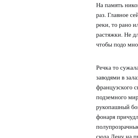
На память нико
раз. Главное с
реки, то рано и
растяжки. Не д
чтобы подо мно
Речка то сужал
заводями в зала
французского с
подземного мир
рукопашный бой
фонаря причудл
полупрозрачные
сюда Лену на п