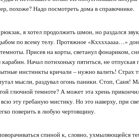
тер, похоже? Надо посмотреть дома в справочнике.
рюкзак, я хотел продолжить шмон, но раздался звук
дыбом по всему телу. Протяжное «Кххххаааа…» дон
темноты. Присев на корты, светанул фонариком, сн
 карабин. Начал потихоньку пятиться, не отпуская п
ытные инстинкты кричали – нужно валить! Страх 
путал мысли, раздувал огонь паники. Стоп, Саня! М
той глючной темноте? А может эта хрень прикончи
 всю эту гребаную мистику. Но это наверху, при све
егко поверить в любую чертовщину.
 поворачиваться спиной к, словно, ухмыляющейся те