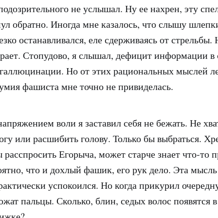
подозрительного не услышал. Ну ее нахрен, эту спе
нул обратно. Иногда мне казалось, что слышу шлепки
езко останавливался, еле сдерживаясь от стрельбы. 
рает. Стопудово, я слышал, дефицит информации в 
галлюцинации. Но от этих рациональных мыслей ле
умия фашиста мне точно не привиделась.
апряжением воли я заставил себя не бежать. Не хва
огу или расшибить голову. Только бы выбраться. Хр
ы расспросить Егорыча, может старче знает что-то п
оятно, что и дохлый фашик, его рук дело. Эта мысл
практически успокоился. Но когда прикурил очередн
ожат пальцы. Сколько, блин, седых волос появятся 
рижке?