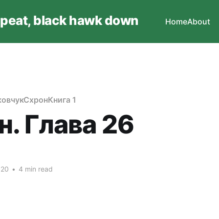
epeat, black hawk down
Home
About
овчук
Схрон
Книга 1
н. Глава 26
020
•
4 min read