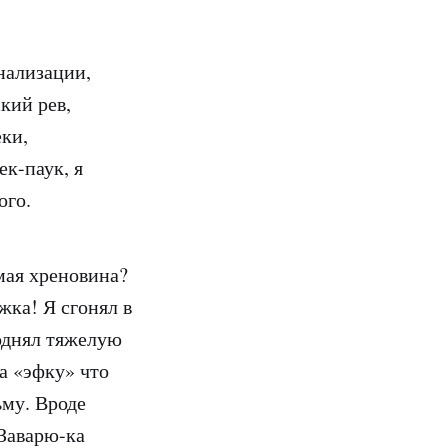
нализации,
кий рев,
ки,
к-паук, я
ого.
омая хреновина?
жка! Я сгонял в
однял тяжелую
а «эфку» что
ьму. Вроде
 Заварю-ка