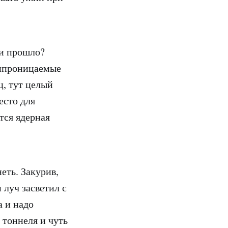
ни прошло?
нипроницаемые
ц, тут целый
есто для
тся ядерная
еть. Закурив,
 луч засветил с
а и надо
 тоннеля и чуть