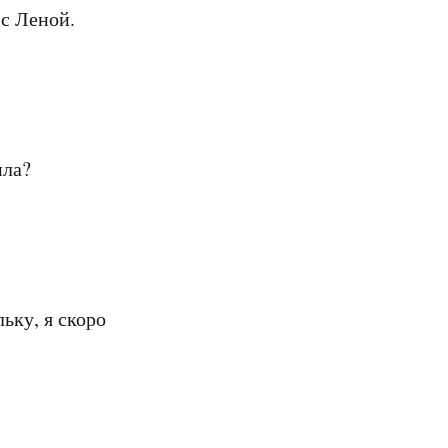
 с Леной.
ила?
ьку, я скоро