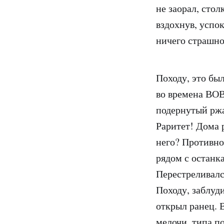
не заорал, сто
вздохнув, успо
ничего страшно
Походу, это бы
во времена
ВО
подернутый ржа
Раритет! Дома 
него? Противно 
рядом с останк
Перестреливалс
Походу, заблуд
открыл ранец. 
мелочи, типа п