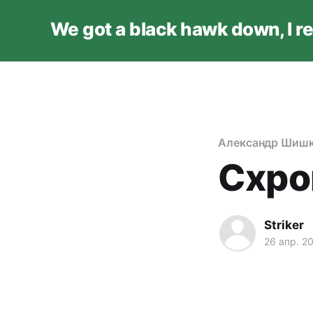
We got a black hawk down, I r
Александр Шишк
Схро
Striker
26 апр. 2