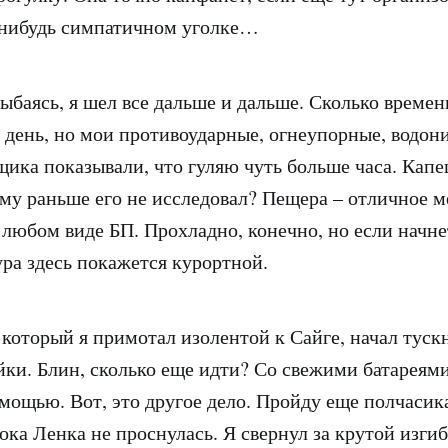
-нибудь симпатичном уголке…
ыбаясь, я шел все дальше и дальше. Сколько време
 день, но мои противоударные, огнеупорные, водо
ика показывали, что гуляю чуть больше часа. Капе
му раньше его не исследовал? Пещера – отличное м
любом виде БП. Прохладно, конечно, но если начне
ура здесь покажется курортной.
 который я примотал изолентой к Сайге, начал тускн
йки. Блин, сколько еще идти? Со свежими батареями
мощью. Вот, это другое дело. Пройду еще полчасик
ока Ленка не проснулась. Я свернул за крутой изгиб