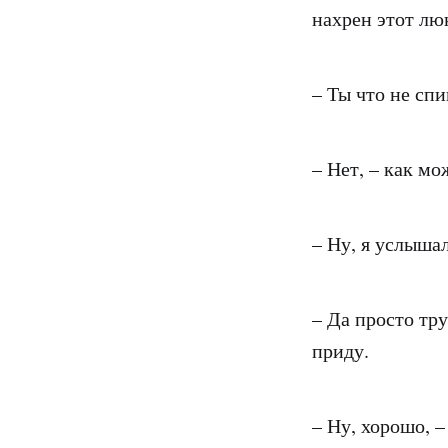
нахрен этот люк
– Ты что не спи
– Нет, – как мо
– Ну, я услыша
– Да просто тр
приду.
– Ну, хорошо, –