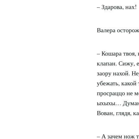
– Здарова, нах!
Валера осторож
– Кошара твоя, 
клапан. Сижу, е
заору нахой. Не
убежать, какой 
просраццо не мо
ыхыхы… Думаю, 
Вован, глядя, к
– А зачем нож 