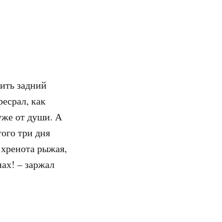
вить задний
ресрал, как
 уже от души. А
того три дня
а хренота рыжая,
ах! – заржал