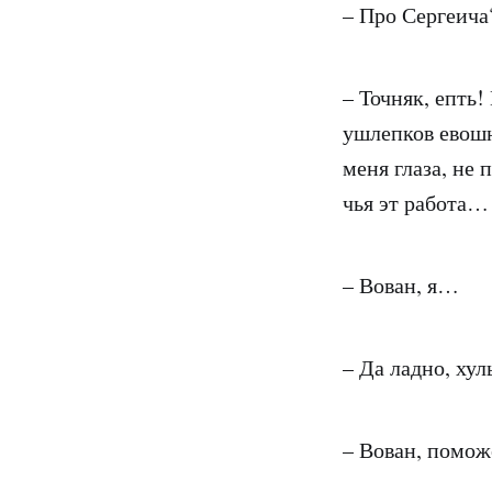
– Про Сергеича
– Точняк, епть!
ушлепков евошн
меня глаза, не
чья эт работа…
– Вован, я…
– Да ладно, ху
– Вован, помож