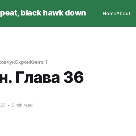
epeat, black hawk down
Home
About
овчук
Схрон
Книга 1
н. Глава 36
020
•
6 min read