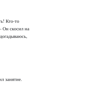
ть! Кто-то
– Он скосил на
 догадываюсь,
ил занятие.