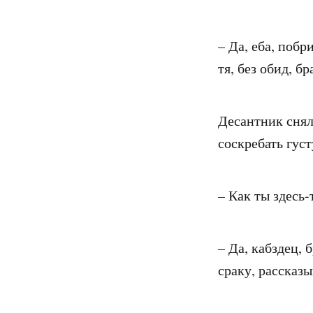
– Да, еба, побр
тя, без обид, бр
Десантник снял
соскребать гус
– Как ты здесь-
– Да, кабздец, 
сраку, рассказы