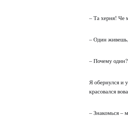
– Та херня! Че 
– Один живешь,
– Почему один?
Я обернулся и 
красовался вов
– Знакомься – 