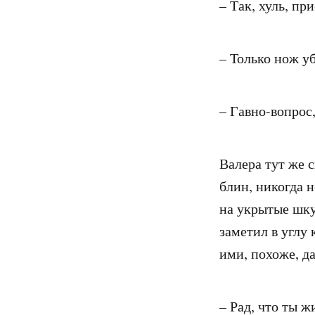
– Так, хуль, пр
– Только нож уб
– Гавно-вопрос,
Валера тут же с
блин, никогда 
на укрытые шкур
заметил в углу 
ими, похоже, да
– Рад, что ты ж