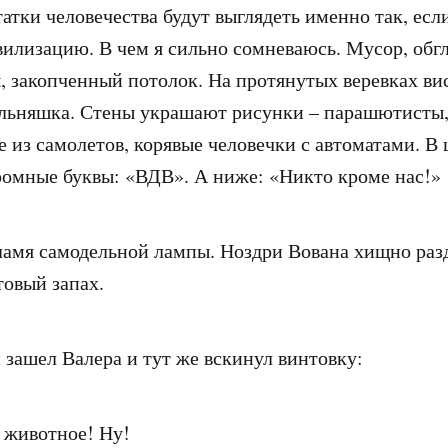
атки человечества будут выглядеть именно так, есл
вилизацию. В чем я сильно сомневаюсь. Мусор, обг
 закопченный потолок. На протянутых веревках ви
ельняшка. Стены украшают рисунки – парашютисты
из самолетов, корявые человечки с автоматами. В 
омные буквы: «ВДВ». А ниже: «Никто кроме нас!»
пламя самодельной лампы. Ноздри Вована хищно раз
товый запах.
 зашел Валера и тут же вскинул винтовку:
, животное! Ну!