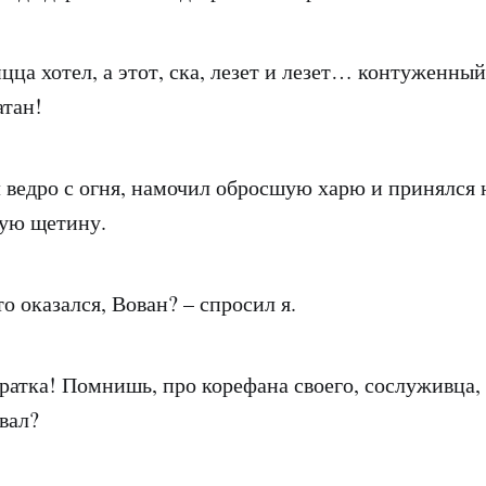
ицца хотел, а этот, ска, лезет и лезет… контуженный
атан!
 ведро с огня, намочил обросшую харю и принялся
тую щетину.
то оказался, Вован? – спросил я.
братка! Помнишь, про корефана своего, сослуживца, 
вал?