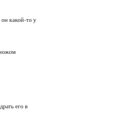
 он какой-то у
 ножом
драть его в