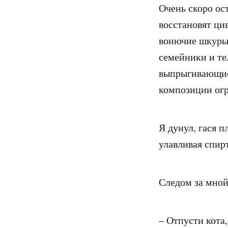
Очень скоро ост
восстановят ци
вонючие шкуры,
семейники и т
выпрыгивающие 
композиции огр
Я дунул, гася 
улавливая спир
Следом за мной
– Отпусти кота