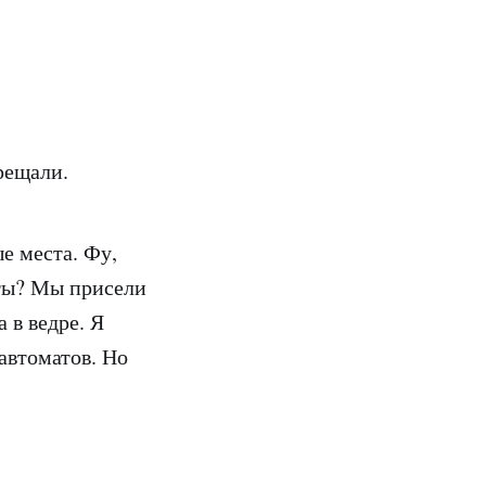
трещали.
ые места. Фу,
сты? Мы присели
 в ведре. Я
 автоматов. Но