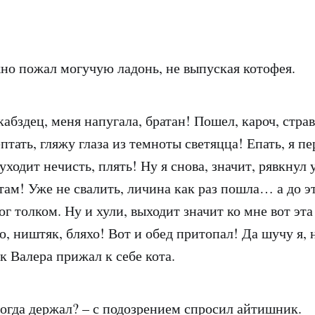
но пожал могучую ладонь, не выпуская котофея.
кабздец, меня напугала, братан! Пошел, кароч, стра
птать, гляжу глаза из темноты светяцца! Епать, я пе
уходит нечисть, плять! Ну я снова, значит, рявкнул
там! Уже не свалить, личина как раз пошла… а до э
г толком. Ну и хули, выходит значит ко мне вот эт
ништяк, бляхо! Вот и обед притопал! Да шучу я, н
ак Валера прижал к себе кота.
тогда держал? – с подозрением спросил айтишник.