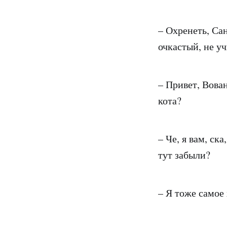
– Охренеть, Сан
очкастый, не уч
– Привет, Вован
кота?
– Че, я вам, с
тут забыли?
– Я тоже самое