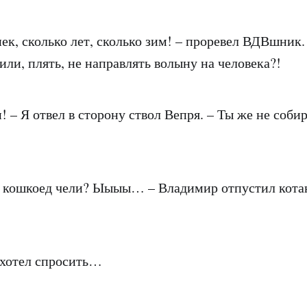
ек, сколько лет, сколько зим! – проревел
ВДВ
шник. 
или, плять, не направлять волыну на человека?!
! – Я отвел в сторону ствол Вепря. – Ты же не соби
ка, кошкоед чели? Ыыыы… – Владимир отпустил котан
 хотел спросить…