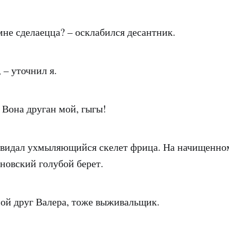
мне сделаецца? – осклабился десантник.
 – уточнил я.
 Вона друган мой, гыгы!
увидал ухмыляющийся скелет фрица. На начищенно
ановский голубой берет.
мой друг Валера, тоже выживальщик.