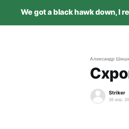
We got a black hawk down, I r
Александр Шишк
Схро
Striker
26 апр. 2