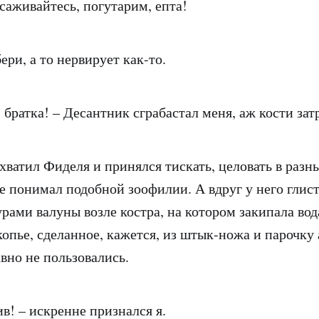
исаживайтесь, погутарим, епта!
ери, а то нервирует как-то.
 братка! – Десантник сграбастал меня, аж кости за
хватил Фиделя и принялся тискать, целовать в разн
не понимал подобной зоофилии. А вдруг у него гли
ами валуны возле костра, на котором закипала вода
копье, сделанное, кажется, из штык-ножа и парочку
вно не пользовались.
ив! – искренне признался я.