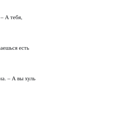
– А тебя,
раешься есть
а. – А вы хуль