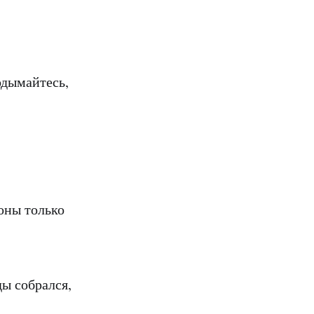
одымайтесь,
роны только
ды собрался,