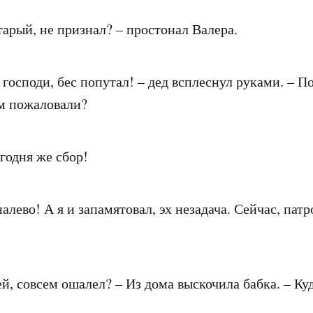
старый, не признал? – простонал Валера.
 господи, бес попутал! – дед всплеснул руками. – П
м пожаловали?
годня же сбор!
алево! А я и запамятовал, эх незадача. Сейчас, пат
ей, совсем ошалел? – Из дома выскочила бабка. – Ку