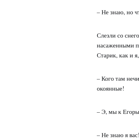
– Не знаю, но 
Слезли со снег
насаженными по
Старик, как и я
– Кого там неч
окоянные!
– Э, мы к Егоры
– Не знаю я вас