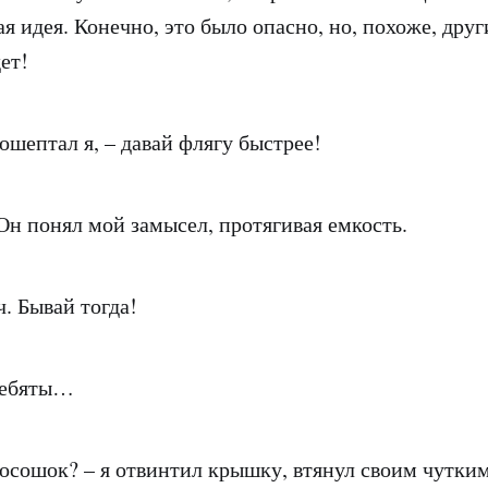
 идея. Конечно, это было опасно, но, похоже, друг
дет!
ошептал я, – давай флягу быстрее!
 Он понял мой замысел, протягивая емкость.
. Бывай тогда!
 ребяты…
осошок? – я отвинтил крышку, втянул своим чутки