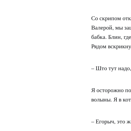
Со скрипом отк
Валерой, мы за
бабка. Блин, г
Рядом вскрикну
– Што тут надо
Я осторожно по
волыны. Я в кот
– Егорыч, это ж