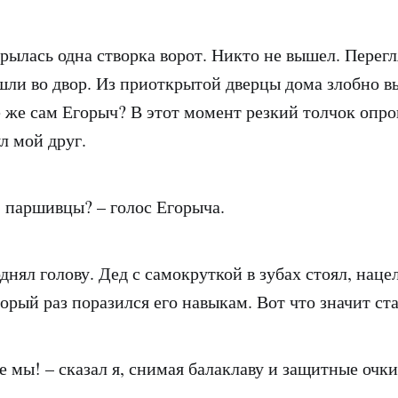
рылась одна створка ворот. Никто не вышел. Перег
шли во двор. Из приоткрытой дверцы дома злобно в
де же сам Егорыч? В этот момент резкий толчок опр
л мой друг.
, паршивцы? – голос Егорыча.
днял голову. Дед с самокруткой в зубах стоял, нац
орый раз поразился его навыкам. Вот что значит ст
е мы! – сказал я, снимая балаклаву и защитные очки