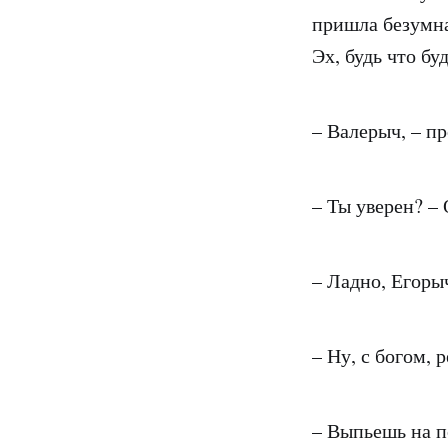
пришла безумная
Эх, будь что бу
– Валерыч, – пр
– Ты уверен? –
– Ладно, Егорыч
– Ну, с богом,
– Выпьешь на п