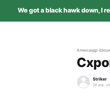
We got a black hawk down, I r
Александр Шишк
Схро
Striker
26 апр. 2