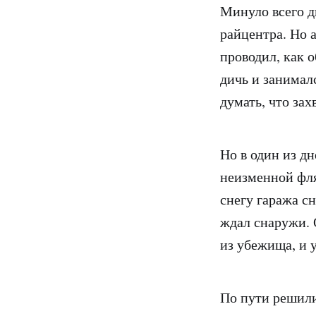
Минуло всего д
райцентра. Но 
проводил, как 
дичь и занимал
думать, что зах
Но в один из дн
неизменной фля
снегу гаража сн
ждал снаружи. О
из убежища, и 
По пути решили