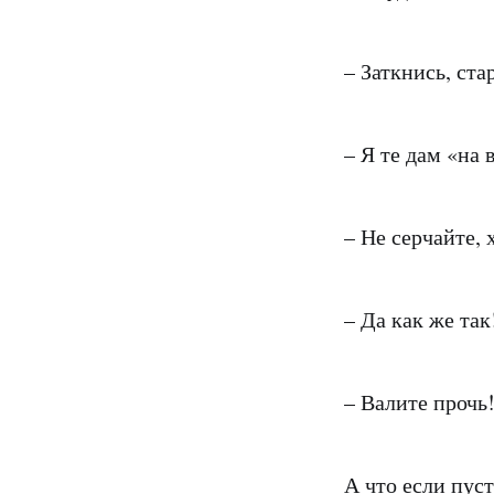
– Заткнись, ста
– Я те дам «на 
– Не серчайте,
– Да как же так
– Валите прочь!
А что если пус