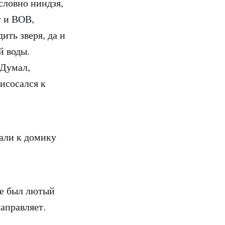
 словно ниндзя,
у и
ВОВ
,
ить зверя, да и
й воды.
 Думал,
исосался к
хали к домику
ше был лютый
заправляет.