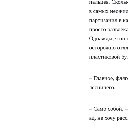
пальцев. Скольк
в самых неожи
партизанил в к
просто развлек
Однажды, я по 
осторожно отхл
пластиковой бу
– Главное, фляг
лесничего.
– Само собой, 
ад, не хочу рас