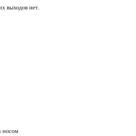
их выходов нет.
м носом