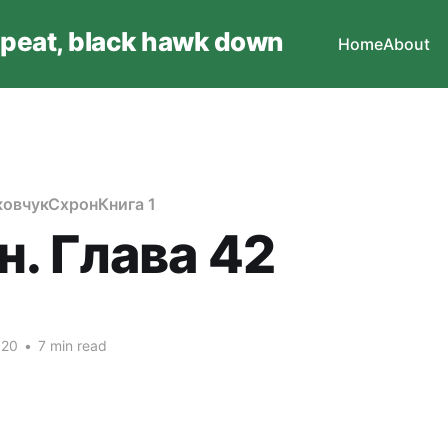
epeat, black hawk down
Home
About
овчук
Схрон
Книга 1
н. Глава 42
020
•
7 min read