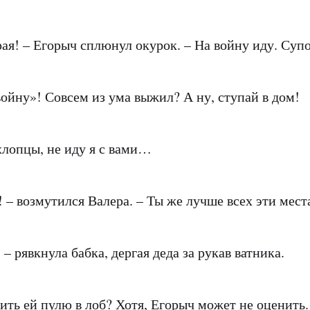
рая! – Егорыч сплюнул окурок. – На войну иду. Супо
войну»! Совсем из ума выжил? А ну, ступай в дом!
 хлопцы, не иду я с вами…
! – возмутился Валера. – Ты же лучше всех эти мест
 – рявкнула бабка, дергая деда за рукав ватника.
тить ей пулю в лоб? Хотя, Егорыч может не оценить