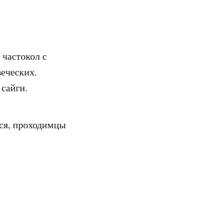
 частокол с
еческих.
 сайги.
еся, проходимцы