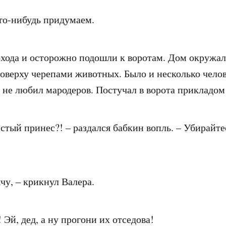
что-нибудь придумаем.
охода и осторожно подошли к воротам. Дом окружал
верху черепами животных. Было и несколько челов
, не любил мародеров. Постучал в ворота прикладом
истый принес?! – раздался бабкин вопль. – Убирайт
чу, – крикнул Валера.
! Эй, дед, а ну прогони их отседова!