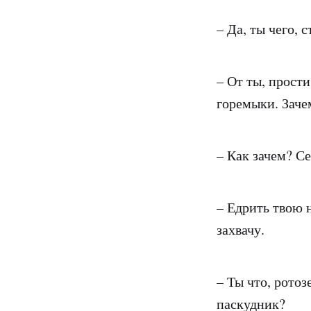
– Да, ты чего, 
– От ты, прости
горемыки. Заче
– Как зачем? Се
– Едрить твою н
захвачу.
– Ты что, ротоз
паскудник?