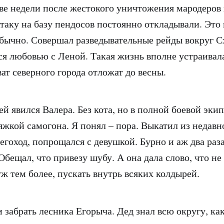
ве недели после жестокого уничтожения мародеров 
атаку на базу пендосов постоянно откладывали. Это 
обычно. Совершал разведывательные рейды вокруг С
ся любовью с Леной. Такая жизнь вполне устраивала
ват северного города отложат до весны.
ей явился Валера. Без кота, но в полной боевой эки
жкой самогона. Я понял – пора. Выкатил из недавн
егоход, попрощался с девушкой. Бурно и аж два раз
бещал, что привезу шубу. А она дала слово, что не
уж тем более, пускать внутрь всяких колдырей.
 забрать лесника Егорыча. Дед знал всю округу, как