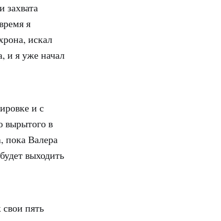
и захвата
время я
хрона, искал
, и я уже начал
пировке и с
о вырытого в
а, пока Валера
 будет выходить
 свои пять