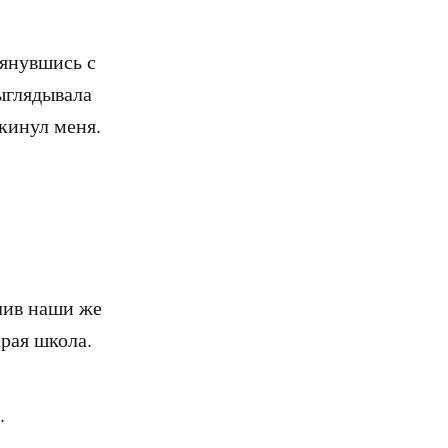
лянувшись с
ыглядывала
окинул меня.
елив наши же
арая школа.
.