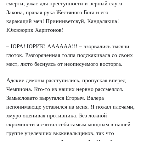
смерти, ужас для преступности и верный слуга
Закона, правая рука Жестяного Бога и его
карающий меч! Прииииветсвуй, Кандалакша!
Ююююрик Харитонов!
–
ЮРА
!
ЮРИК
!
АААААА
!!! – взорвались тысячи
глоток. Разгоряченная толпа подскакивала со своих
мест, люто беснуясь от неописуемого восторга.
Адские демоны расступились, пропуская вперед
Чемпиона. Кто-то из наших нервно рассмеялся.
Замысловато выругался Егорыч. Валера
непонимающе уставился на меня. Я пожал плечами,
хмуро оценивая противника. Без ложной
скромности я считал себя самым мощным в нашей
группе уцелевших выживальщиков, так что