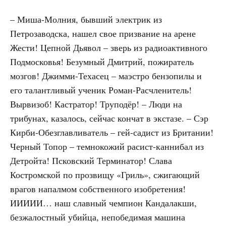
– Миша-Молния, бывший электрик из
Петрозаводска, нашел свое призвание на арене
Жести! Цепной Дьявол – зверь из радиоактивного
Подмосковья! Безумный Дмитрий, пожиратель
мозгов! Джимми-Техасец – маэстро бензопилы и
его талантливый ученик Роман-Расчленитель!
Вырвизоб! Кастратор! Труподёр! – Люди на
трибунах, казалось, сейчас кончат в экстазе. – Сэр
Кирби-Обезглавливатель – гей-садист из Британии!
Черный Топор – темнокожий расист-каннибал из
Детройта! Псковский Терминатор! Слава
Костромской по прозвищу «Гриль», сжигающий
врагов напалмом собственного изобретения!
ИИИИИ
… наш славный чемпион Кандалакши,
безжалостный убийца, непобедимая машина