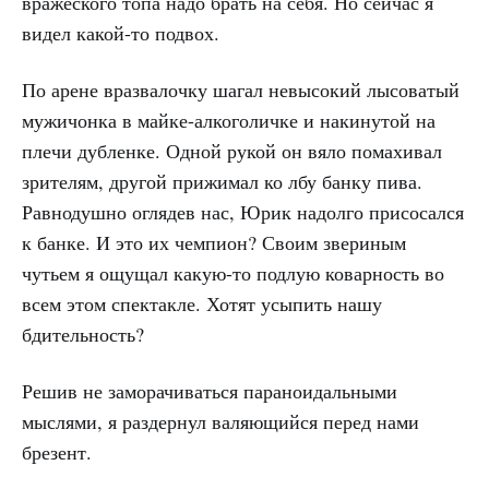
вражеского топа надо брать на себя. Но сейчас я
видел какой-то подвох.
По арене вразвалочку шагал невысокий лысоватый
мужичонка в майке-алкоголичке и накинутой на
плечи дубленке. Одной рукой он вяло помахивал
зрителям, другой прижимал ко лбу банку пива.
Равнодушно оглядев нас, Юрик надолго присосался
к банке. И это их чемпион? Своим звериным
чутьем я ощущал какую-то подлую коварность во
всем этом спектакле. Хотят усыпить нашу
бдительность?
Решив не заморачиваться параноидальными
мыслями, я раздернул валяющийся перед нами
брезент.