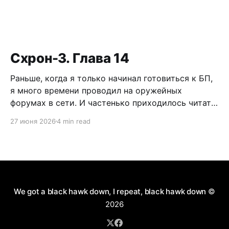
Схрон-3. Глава 14
Раньше, когда я только начинал готовиться к БП,
я много времени проводил на оружейных
форумах в сети. И частенько приходилось читать
дискуссии по поводу самообороны, легализации
27 июня 2026
4 min read
короткоствола и нужно ли это в России. Как
человек практичный, я имел нейтральное мнение
по данному вопросу. Можно долго спорить по
поводу разрешения пистолетов
We got a black hawk down, I repeat, black hawk down
©
2026