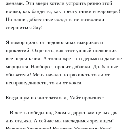
женами. Эти звери хотели устроить резню этой
ночью, как бандиты, как преступники и мародеры!
Но наши доблестные солдаты не позволили
свершиться Злу!
Я поморщился от недовольных выкриков и
проклятий. Охренеть, как этот ушлый полковник
все переиначил. А толпа жрет это дерьмо и даже не
морщится. Наоборот, просит добавки. Долбанные
обыватели! Меня начало потряхивать то ли от
несправедливости, то ли от кокса.
Когда шум и свист затихли, Уайт произнес:
– В честь победы над Злом я дарую вам целых два
дня отдыха. А сейчас мы насладимся зрелищем!
Великим Зрелищем! Во славу Жестяному Богу! –