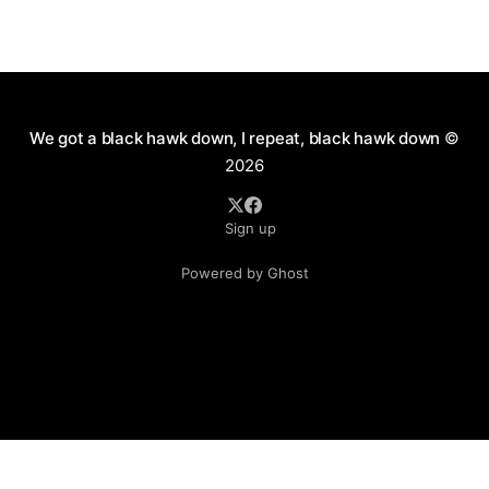
короткоствола и нужно ли это в России. Как
человек практичный, я имел нейтральное мнение
по данному вопросу. Можно долго спорить по
поводу разрешения пистолетов
We got a black hawk down, I repeat, black hawk down
©
2026
Sign up
Powered by Ghost