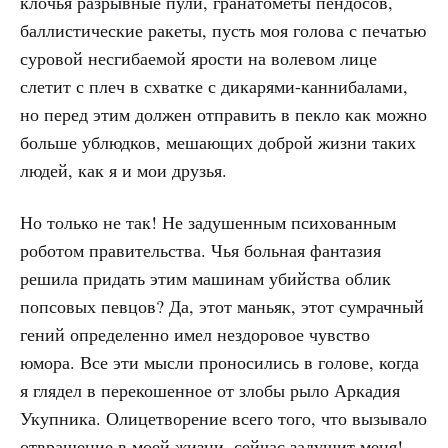
клочья разрывные пули, гранатометы пендосов,
баллистические ракеты, пусть моя голова с печатью
суровой несгибаемой ярости на волевом лице
слетит с плеч в схватке с дикарями-каннибалами,
но перед этим должен отправить в пекло как можно
больше ублюдков, мешающих доброй жизни таких
людей, как я и мои друзья.
Но только не так! Не задушенным психованным
роботом правительства. Чья больная фантазия
решила придать этим машинам убийства облик
попсовых певцов? Да, этот маньяк, этот сумрачный
гений определенно имел нездоровое чувство
юмора. Все эти мысли проносились в голове, когда
я глядел в перекошенное от злобы рыло Аркадия
Укупника. Олицетворение всего того, что вызывало
отвращение в моей жизни, сейчас задушит меня!